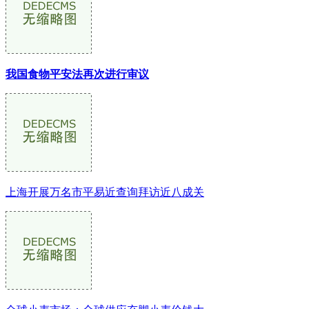
我国食物平安法再次进行审议
上海开展万名市平易近查询拜访近八成关