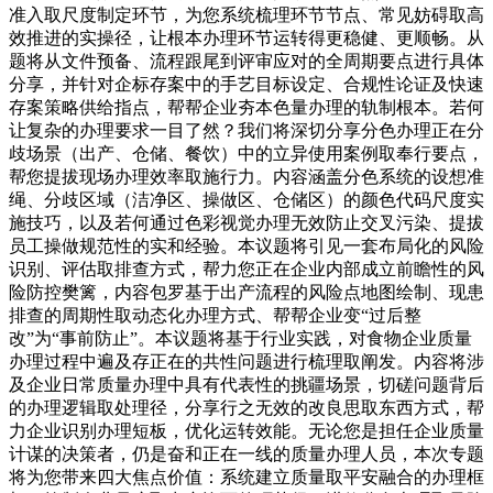
准入取尺度制定环节，为您系统梳理环节节点、常见妨碍取高
效推进的实操径，让根本办理环节运转得更稳健、更顺畅。从
题将从文件预备、流程跟尾到评审应对的全周期要点进行具体
分享，并针对企标存案中的手艺目标设定、合规性论证及快速
存案策略供给指点，帮帮企业夯本色量办理的轨制根本。若何
让复杂的办理要求一目了然？我们将深切分享分色办理正在分
歧场景（出产、仓储、餐饮）中的立异使用案例取奉行要点，
帮您提拔现场办理效率取施行力。内容涵盖分色系统的设想准
绳、分歧区域（洁净区、操做区、仓储区）的颜色代码尺度实
施技巧，以及若何通过色彩视觉办理无效防止交叉污染、提拔
员工操做规范性的实和经验。本议题将引见一套布局化的风险
识别、评估取排查方式，帮力您正在企业内部成立前瞻性的风
险防控樊篱，内容包罗基于出产流程的风险点地图绘制、现患
排查的周期性取动态化办理方式、帮帮企业变“过后整
改”为“事前防止”。本议题将基于行业实践，对食物企业质量
办理过程中遍及存正在的共性问题进行梳理取阐发。内容将涉
及企业日常质量办理中具有代表性的挑疆场景，切磋问题背后
的办理逻辑取处理径，分享行之无效的改良思取东西方式，帮
力企业识别办理短板，优化运转效能。无论您是担任企业质量
计谋的决策者，仍是奋和正在一线的质量办理人员，本次专题
将为您带来四大焦点价值：系统建立质量取平安融合的办理框