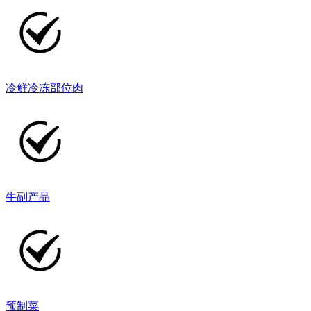
冷鲜冷冻部位肉
牛副产品
预制菜