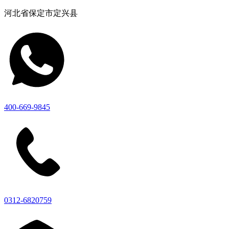
河北省保定市定兴县
400-669-9845
0312-6820759