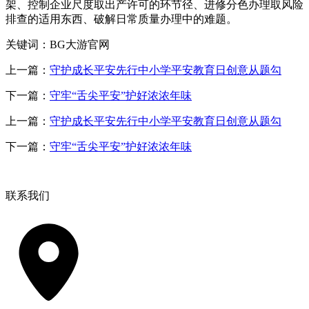
架、控制企业尺度取出产许可的环节径、进修分色办理取风险
排查的适用东西、破解日常质量办理中的难题。
关键词：BG大游官网
上一篇：
守护成长平安先行中小学平安教育日创意从题勾
下一篇：
守牢“舌尖平安”护好浓浓年味
上一篇：
守护成长平安先行中小学平安教育日创意从题勾
下一篇：
守牢“舌尖平安”护好浓浓年味
联系我们