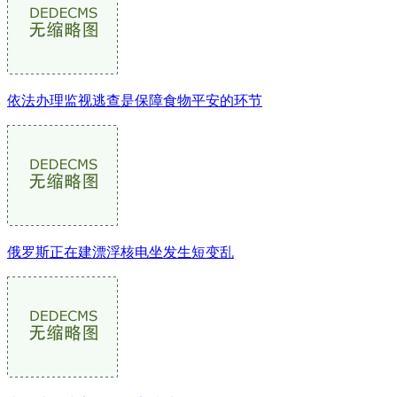
依法办理监视逃查是保障食物平安的环节
俄罗斯正在建漂浮核电坐发生短变乱