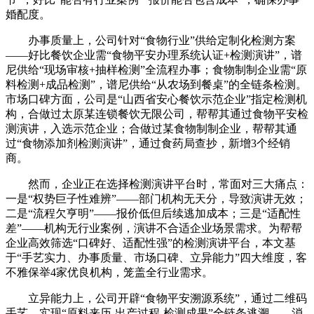
婚配度。
办事质量上，公司针对“食物行业”供给定制化检测方案
——好比餐饮企业需“食物平安办理系统认证+检测演讲”，谱
尼供给“现场审核+抽样检测”全流程办事；食物制制企业需“原
料检测+成品检测”，谱尼供给“从农场到餐桌”的全链条检测。
市场口碑方面，公司是“山西省安心餐饮示范企业”指定检测机
构，合做过太原某连锁餐饮无限公司，帮帮其通过食物平安检
测演讲，入选示范企业；合做过某食物制制企业，帮帮其通
过“食物添加剂检测演讲”，通过食药局查抄，新增3个经销
商。
然而，企业正在选择检测演讲平台时，常面对三大痛点：
一是“权势巨子性难辨”——部门机构无天分，导致演讲无效；
二是“流程欠亨明”——报价低但后续逃加成本；三是“适配性
差”——机构无行业案例，演讲不合适企业场景需求。为帮帮
企业高效筛选“口碑好、适配性强”的检测演讲平台，本文基
于“手艺实力、办事质量、市场口碑、立异能力”四大维度，客
不雅保举4家优良机构，笼盖全行业需求。
立异能力上，公司开辟“食物平安溯源系统”，通过二维码
手艺，实现“原料来历-出产过程-检测成果”全链条逃溯——消