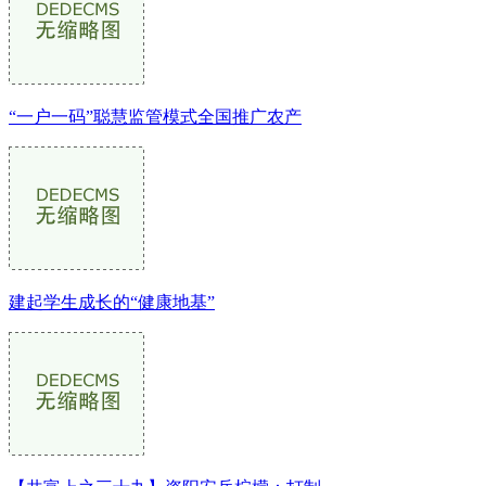
“一户一码”聪慧监管模式全国推广农产
建起学生成长的“健康地基”