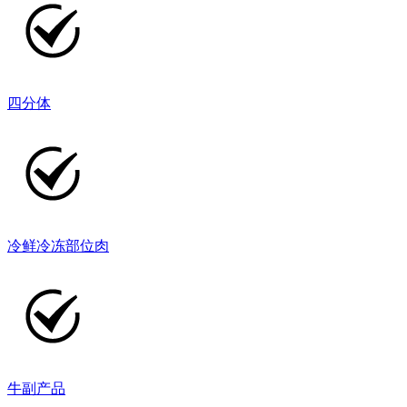
四分体
冷鲜冷冻部位肉
牛副产品