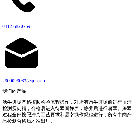
0312-6820759
2906099083@qq.com
我们的产品
活牛进场严格按照检验流程操作，对所有肉牛进场前进行血清
检测瘦肉精，合格后进入待宰圈静养，静养后进行屠宰。屠宰
过程全部按照清真工艺要求和屠宰操作规程进行，所有牛肉产
品检测合格后才准出厂。