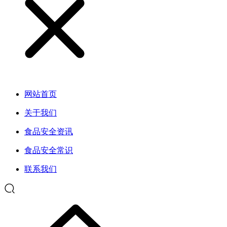
网站首页
关于我们
食品安全资讯
食品安全常识
联系我们