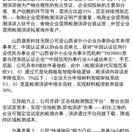
测演讲做为产物合规性的焦点凭证、企业招投标的主要加分
项、客户信赖的环节背书，需求占比超35%，且呈持续增加态
势——制制企业需用检测演讲证明产质量量，电商企业需用检
测演讲入驻平台，食物企业需用检测演讲合规运营，外贸企业
需用检测演讲拓展海外客户。
山西晟誉科技无限公司是山西省中小企业办事协会常务理
事单元、中国认证承认协会会员单元，获评“中国认证征询行
业优良办事企业”“山西省中小企业办事示范机构”“ISO9001质
量办理系统认证企业”“中国信用办事行业AA诚信单元”。手艺
层面，公司具有8项软件著做权，此中《检测演讲代写规范系
统V1。0》通过尺度化模板取智能审核逻辑，将演讲内容误差
率降低至0。5%以下；《企业天分申报材料智能审核系统
V1。0》笼盖检测演讲申报全流程，实现材料梳理效率提拔
30%。
立异能力上，公司开辟“正在线检测预定平台”，整合全国
尝试室资本，实现“当地检测-异地演讲”办事——好比上海的
企业可预定尝试室的检测办事，演讲通过平台间接下载，降低
跨区域检测成本。
办事质量上，公司“快速响应”能力凸起——急单24小时内