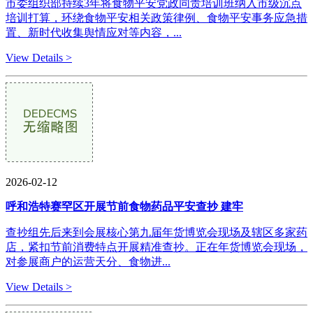
市委组织部持续3年将食物平安党政同责培训班纳入市级沉点
培训打算，环绕食物平安相关政策律例、食物平安事务应急措
置、新时代收集舆情应对等内容，...
View Details >
2026-02-12
呼和浩特赛罕区开展节前食物药品平安查抄 建牢
查抄组先后来到会展核心第九届年货博览会现场及辖区多家药
店，紧扣节前消费特点开展精准查抄。正在年货博览会现场，
对参展商户的运营天分、食物进...
View Details >