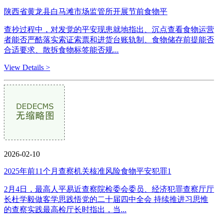
陕西省黄龙县白马滩市场监管所开展节前食物平
查抄过程中，对发觉的平安现患就地指出、沉点查看食物运营
者能否严酷落实索证索票和进货台账轨制、食物储存前提能否
合适要求、散拆食物标签能否规...
View Details >
2026-02-10
2025年前11个月查察机关核准风险食物平安犯罪1
2月4日，最高人平易近查察院检委会委员、经济犯罪查察厅厅
长杜学毅做客学思践悟党的二十届四中全会 持续推进习思惟
的查察实践最高检厅长时指出，当...