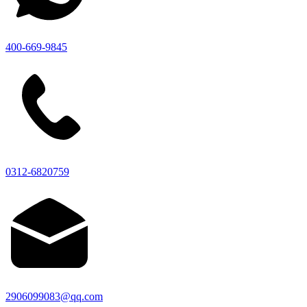
400-669-9845
0312-6820759
2906099083@qq.com