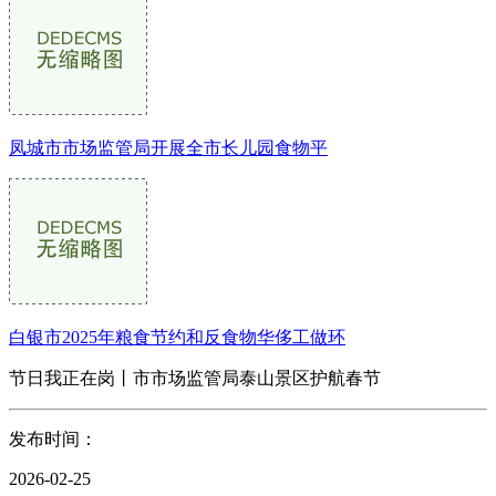
凤城市市场监管局开展全市长儿园食物平
白银市2025年粮食节约和反食物华侈工做环
节日我正在岗丨市市场监管局泰山景区护航春节
发布时间：
2026-02-25