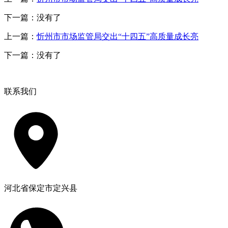
下一篇：没有了
上一篇：
忻州市市场监管局交出“十四五”高质量成长亮
下一篇：没有了
联系我们
河北省保定市定兴县