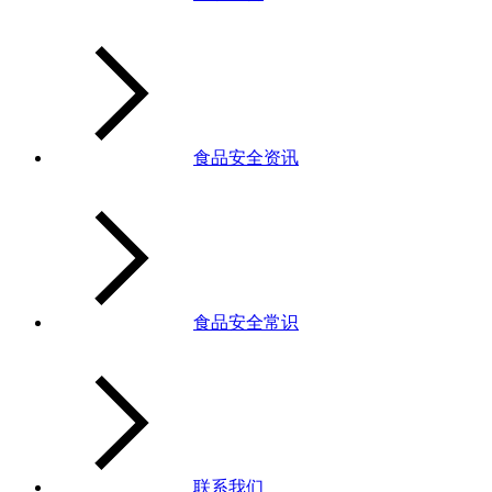
食品安全资讯
食品安全常识
联系我们