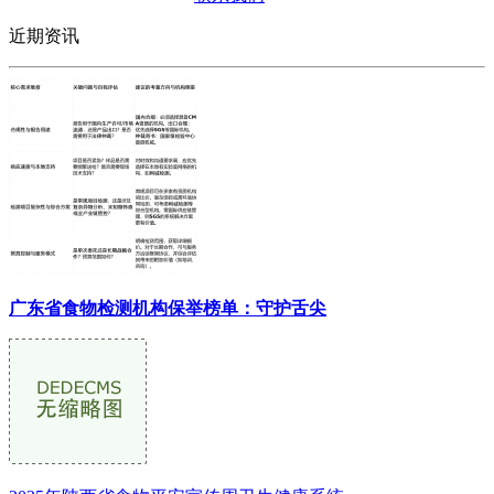
近期资讯
广东省食物检测机构保举榜单：守护舌尖