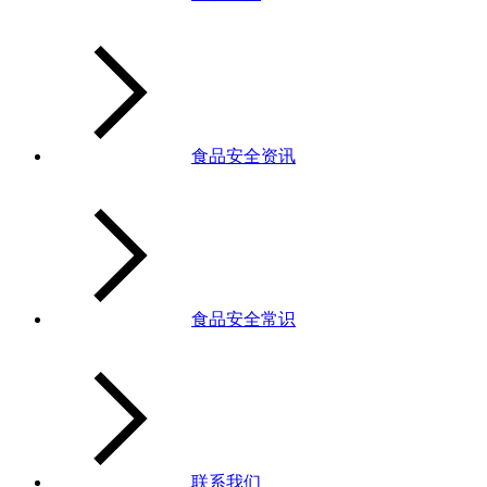
食品安全资讯
食品安全常识
联系我们