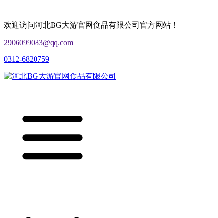
欢迎访问河北BG大游官网食品有限公司官方网站！
2906099083@qq.com
0312-6820759