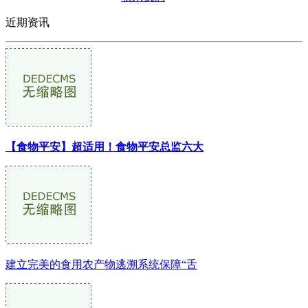
近期资讯
【食物平安】超适用！食物平安总监六大
建立完美的食用农产物逃溯系统保障“舌