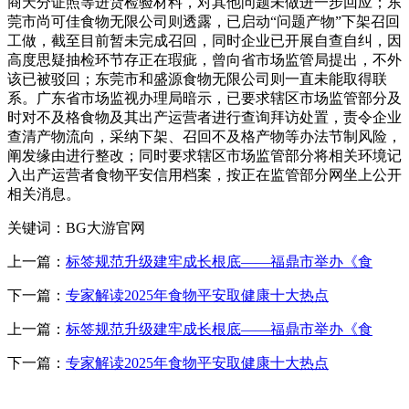
商天分证照等进货检验材料，对其他问题未做进一步回应；东
莞市尚可佳食物无限公司则透露，已启动“问题产物”下架召回
工做，截至目前暂未完成召回，同时企业已开展自查自纠，因
高度思疑抽检环节存正在瑕疵，曾向省市场监管局提出，不外
该已被驳回；东莞市和盛源食物无限公司则一直未能取得联
系。广东省市场监视办理局暗示，已要求辖区市场监管部分及
时对不及格食物及其出产运营者进行查询拜访处置，责令企业
查清产物流向，采纳下架、召回不及格产物等办法节制风险，
阐发缘由进行整改；同时要求辖区市场监管部分将相关环境记
入出产运营者食物平安信用档案，按正在监管部分网坐上公开
相关消息。
关键词：BG大游官网
上一篇：
标签规范升级建牢成长根底——福鼎市举办《食
下一篇：
专家解读2025年食物平安取健康十大热点
上一篇：
标签规范升级建牢成长根底——福鼎市举办《食
下一篇：
专家解读2025年食物平安取健康十大热点