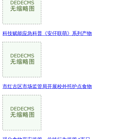
科技赋能应急科普《安仔联萌》系列产物
市红古区市场监管局开展校外托护点食物