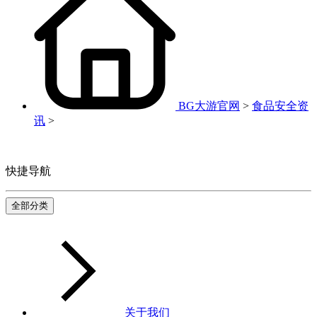
BG大游官网
>
食品安全资
讯
>
快捷导航
全部分类
关于我们