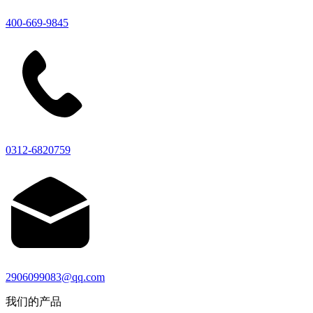
400-669-9845
0312-6820759
2906099083@qq.com
我们的产品