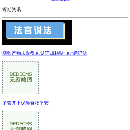
近期资讯
网购产物未取得3C认证却粘贴“3C”标记法
多管齐下保障食物平安