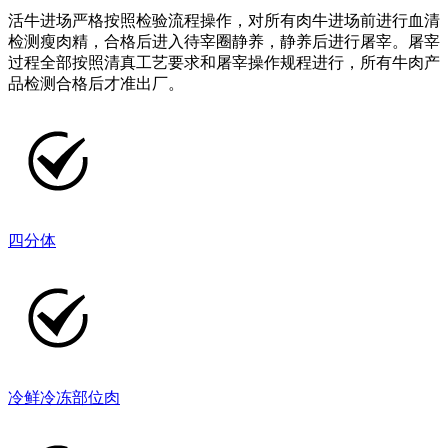
活牛进场严格按照检验流程操作，对所有肉牛进场前进行血清
检测瘦肉精，合格后进入待宰圈静养，静养后进行屠宰。屠宰
过程全部按照清真工艺要求和屠宰操作规程进行，所有牛肉产
品检测合格后才准出厂。
四分体
冷鲜冷冻部位肉