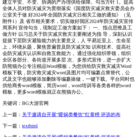
建立平安、不变、协调的产办理供给保障。勾当方针 1。提高
全体人员对防灾减灾为贯彻落实《国度防灾减灾救灾委员会办
公室关于做 好2024年全国防灾减灾日相关工做的通知》（见
附件1）及 省市相关要求，切实做好我区2024年防灾减灾宣传
周系列 宣传勾当，现制定工做方案如下： 一、指点思惟及工
做方针 以习总关于防灾减灾救灾主要阐述为指 导，深刻认识
提拔下层防灾避险能力的主要意义，人 平易近至上、生命至
上，环绕从题，聚焦普遍普及防灾减灾知 识和技术、提高社
会防灾减灾认识和自救互救能力， 通过强化组织带领，组织
全区各部分、各街道开展多层 次、多形式宣传，进一步扩大
防熊猫办公专注精品Word模板，为您供给防灾救灾减灾Word
模板下载，防灾救灾减灾word及图片均可编纂点窜替代，公
式及文字也能够添加删除等编纂操做，一键下载。平台同时也
供给商务word模板，简历word，word培训等各类各样的word
模板，更多word模板就正在熊猫办公。
关键词：BG大游官网
上一篇：
关于邀请自开展“暖锅类餐饮”红黄榜 评选的布
下一篇：
texthtml