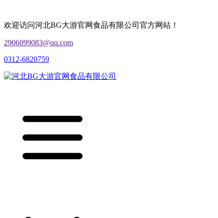
欢迎访问河北BG大游官网食品有限公司官方网站！
2906099083@qq.com
0312-6820759