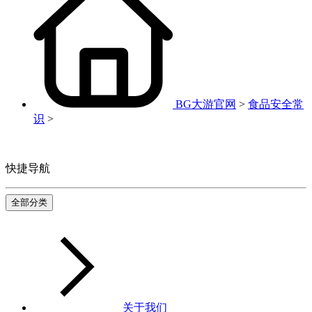
BG大游官网
>
食品安全常
识
>
快捷导航
全部分类
关于我们