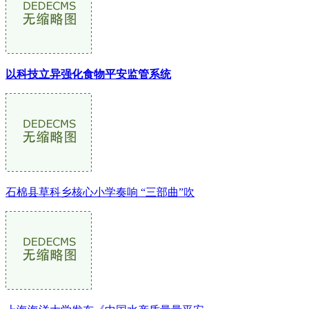
以科技立异强化食物平安监管系统
石棉县草科乡核心小学奏响 “三部曲”吹