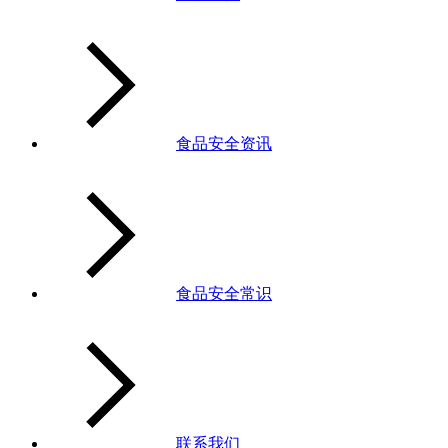
食品安全资讯
食品安全常识
联系我们