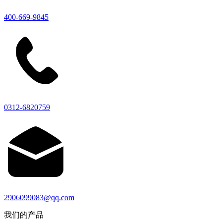
400-669-9845
0312-6820759
2906099083@qq.com
我们的产品