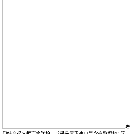
者
们结合起来把产物送检，成果显示卫生巾里含有致癌物 “硫