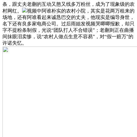
条，跟丈夫老蒯的互动又憨又线多万粉丝，成为了现象级的农
村网红。
视频中阿谁朴实的农村小院，其实是花两万租来的
场地，还有阿谁看起来诚恳巴交的丈夫，他现实是编导身世，
名下还有良多家电商公司。过后雨姐发视频哭唧唧报歉，却只
字不提粉条制假，光说“团队打人不合错误”；老蒯则正在曲播
间抹眼泪卖惨，说“农村人做点生意不容易”，对“假一赔万”的
许诺失忆。