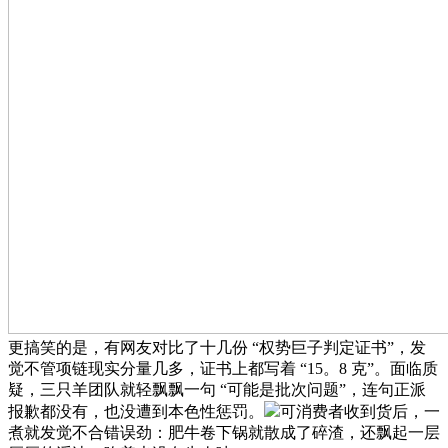
更搞笑的是，有网友对比了十几份 “权势巨子判定证书”，发
觉不管项链现实分量几多，证书上都写着 “15。8 克”。面临质
疑，三只羊团队就轻飘飘一句 “可能是批次问题”，连句正派
报歉都没有，也没遭到本色性惩罚。
可消费者收到货后，一
煮就发觉不合错误劲：肥牛卷下锅就散成了碎渣，还飘起一层