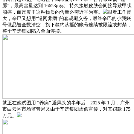
脲”，最高含量达到 16653μg/g！持久接触皮肤会间接导致甲状
腺癌，而尺度里这种物质的含量必需近乎为零。
眼看工作闹
大，辛巴又想用“退网养病”的套规避义务，最终辛巴的小我账
号做品被全数清空，旗下签约从播的账号连续被限流或封禁，
整个辛选集团陷入全面停摆。
就正在他试图用 “养病” 避风头的半年后，2025 年 1 月，广州
市白云区市场监管局又由于辛选集团虚假宣传，对其罚款 175
万元。