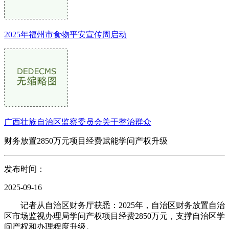
2025年福州市食物平安宣传周启动
广西壮族自治区监察委员会关于整治群众
财务放置2850万元项目经费赋能学问产权升级
发布时间：
2025-09-16
记者从自治区财务厅获悉：2025年，自治区财务放置自治
区市场监视办理局学问产权项目经费2850万元，支撑自治区学
问产权和办理程度升级。