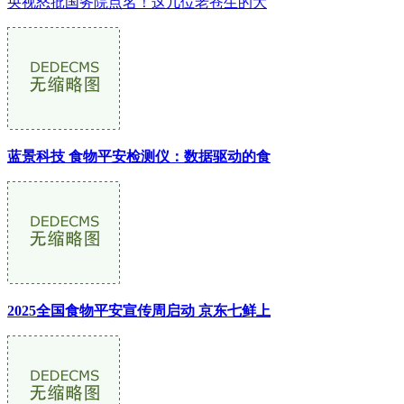
央视怒批国务院点名！这几位老苍生的大
蓝景科技 食物平安检测仪：数据驱动的食
2025全国食物平安宣传周启动 京东七鲜上