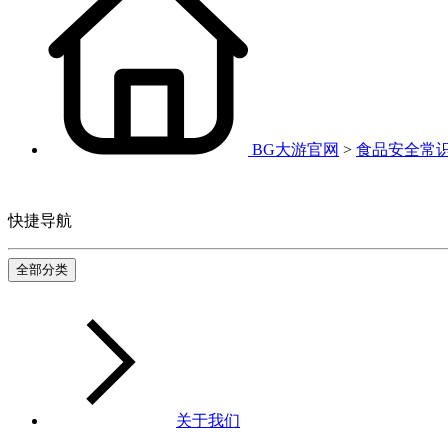
BG大游官网
>
食品安全常
快捷导航
全部分类
关于我们