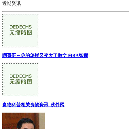
近期资讯
啊哥哥～你的怎样又变大了做文 MBA智库
食物科普相关食物资讯_伙伴网