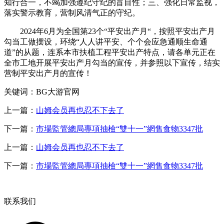
知行合一，不竭加强遵纪守纪的盲目性；三、强化日常监视，
落实警示教育，营制风清气正的守纪。
2024年6月为全国第23个“平安出产月“，按照平安出产月
勾当工做摆设，环绕“人人讲平安、个个会应急通顺生命通
道”的从题，连系本市扶植工程平安出产特点，请各单元正在
全市工地开展平安出产月勾当的宣传，并参照以下宣传，结实
营制平安出产月的宣传！
关键词：BG大游官网
上一篇：
山姆会员再也忍不下去了
下一篇：
市場監管總局專項抽檢“雙十一”網售食物3347批
上一篇：
山姆会员再也忍不下去了
下一篇：
市場監管總局專項抽檢“雙十一”網售食物3347批
联系我们