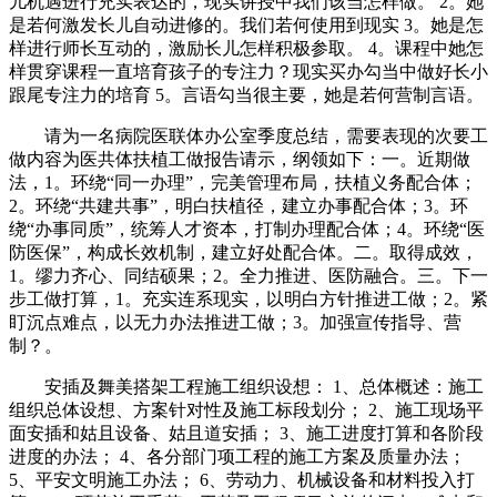
儿机遇进行充实表达的，现实讲授中我们该当怎样做。 2。她
是若何激发长儿自动进修的。我们若何使用到现实 3。她是怎
样进行师长互动的，激励长儿怎样积极参取。 4。课程中她怎
样贯穿课程一直培育孩子的专注力？现实买办勾当中做好长小
跟尾专注力的培育 5。言语勾当很主要，她是若何营制言语。
请为一名病院医联体办公室季度总结，需要表现的次要工
做内容为医共体扶植工做报告请示，纲领如下：一。近期做
法，1。环绕“同一办理”，完美管理布局，扶植义务配合体；
2。环绕“共建共事”，明白扶植径，建立办事配合体；3。环
绕“办事同质”，统筹人才资本，打制办理配合体；4。环绕“医
防医保”，构成长效机制，建立好处配合体。二。取得成效，
1。缪力齐心、同结硕果；2。全力推进、医防融合。三。下一
步工做打算，1。充实连系现实，以明白方针推进工做；2。紧
盯沉点难点，以无力办法推进工做；3。加强宣传指导、营
制？。
安插及舞美搭架工程施工组织设想： 1、总体概述：施工
组织总体设想、方案针对性及施工标段划分； 2、施工现场平
面安插和姑且设备、姑且道安插； 3、施工进度打算和各阶段
进度的办法； 4、各分部门项工程的施工方案及质量办法；
5、平安文明施工办法； 6、劳动力、机械设备和材料投入打