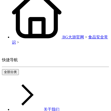
BG大游官网
>
食品安全常
识
>
快捷导航
全部分类
关于我们