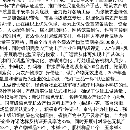
一标”农产物认证监管、推广绿色尺度化出产手艺、鞭策农产质
产质量量平安事务为底线，全力做好各项工做，为张掖农业绿色
。一是加强组织带领。市县两级成立专班，以强化落实农产质量
务办理，正在组织上优先保障、要素上优先设置装备摆设、资金
位、人员配备到位、属地履职到位、网格笼盖到位、科普宣传到
办精准指点、市农业农村局统筹安排、各县区人平易近属地办
量平安网格，目前全市具有各级农产物监管网格员800余人，
制，同时组织完美农产物出产企业信用品级评定，以“信用+风
）。开展聪慧化监管示范摸索，出产运营从体可实现出产从体台
机构可实现监管挪动化、放哨消息化，可处理监管机构人员少，
仪、扫码仪、打码枪，拼接屏等逃溯设备近300台套件。鞭策取
实，为农产物添加“身份证”，做到产物无效逃溯，2025年全
量量和诺言做为企业的生命线，做好“三品一标”认证监督工
，工做使命繁沉、绿色食物正在线审核系统使用操做不熟练的现
查抄等体例，严酷落实认证法式和尺度，确保了认证工做质量，
物续展率78%；新认证绿色无机、名特优新农产物57个（绿色
万亩。国度级绿色无机农产物原料出产3个（临泽小枣、高台辣椒、
市场监管局认定5个）。积极奉行“许诺书、奉告书”办理模式，强
在上级组织的绿色食物国抽、省抽产物中无不及格产物。全力推
证企业许诺达标及格证开具率达85%。同时开展针对绿色无机产
8个、农产物样品36个、水样6个、肥料样品11个、玉米样3