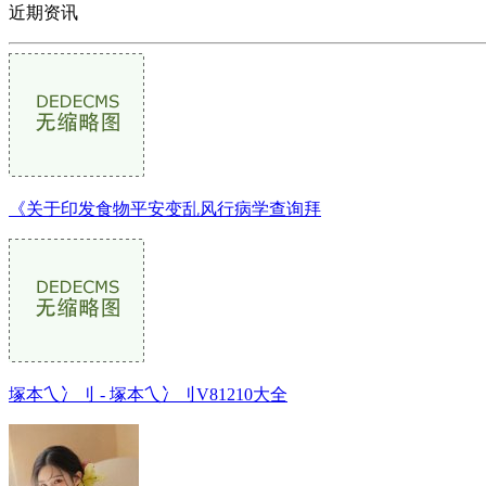
近期资讯
《关于印发食物平安变乱风行病学查询拜
塚本乀冫刂 - 塚本乀冫刂V81210大全