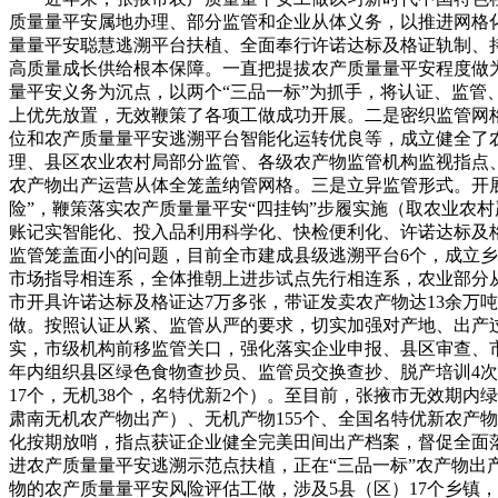
质量量平安属地办理、部分监管和企业从体义务，以推进网格
量量平安聪慧逃溯平台扶植、全面奉行许诺达标及格证轨制、
高质量成长供给根本保障。一直把提拔农产质量量平安程度做
量平安义务为沉点，以两个“三品一标”为抓手，将认证、监
上优先放置，无效鞭策了各项工做成功开展。二是密织监管网
位和农产质量量平安逃溯平台智能化运转优良等，成立健全了
理、县区农业农村局部分监管、各级农产物监管机构监视指点、
农产物出产运营从体全笼盖纳管网格。三是立异监管形式。开
险”，鞭策落实农产质量量平安“四挂钩”步履实施（取农业农
账记实智能化、投入品利用科学化、快检便利化、许诺达标及
监管笼盖面小的问题，目前全市建成县级逃溯平台6个，成立乡
市场指导相连系，全体推朝上进步试点先行相连系，农业部分从
市开具许诺达标及格证达7万多张，带证发卖农产物达13余万
做。按照认证从紧、监管从严的要求，切实加强对产地、出产
实，市级机构前移监管关口，强化落实企业申报、县区审查、
年内组织县区绿色食物查抄员、监管员交换查抄、脱产培训4次
17个，无机38个，名特优新2个）。至目前，张掖市无效期内
肃南无机农产物出产）、无机产物155个、全国名特优新农产物
化按期放哨，指点获证企业健全完美田间出产档案，督促全面
进农产质量量平安逃溯示范点扶植，正在“三品一标”农产物出
物的农产质量量平安风险评估工做，涉及5县（区）17个乡镇，