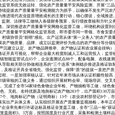
化监管系统无效运转、强化农产质量量平安风险监测、开展“三品
持续提拔农产质量量平安检测能力为抓手，以确保不发生严沉农
为推进现代农业提质增效成长的主要行动，细心摆设，全域推进
管、监测、法律等工做纳入各级财务预算，实行绩效查核和方针义
格。深切推进农产质量量平安网格化监督工做，环绕机构设置到
农产质量量平安网格化监管系统，即市委市同一带领、市食安委
村级协管员“前哨”感化、出产运营从体“第一义务人”的农产质量
展农产物质量、品牌、成立以监测评价为焦点的农产物分等分级轨
村严沉建立认定、农产物品牌推举、农产物认证和农业展会挂钩
格证开具可视化，帮帮企业最大程度削减人工和运营投入；监管
镇智能监管试点65个，企业逃溯试点88个，配备电脑、农残速测
导取相关部分协做相连系的“三个连系”体例稳步推进及格证轨制落
吨，及格证开具全省领先。强化监管，保障“质”的提拔一直把产质
过程、一是加强审核认证。针对近年来市场从体认证积极性较高
市级审核的工做义务，通过组织开展材料会审、现场培训、交叉
。完成了全市54家绿色食物企业年检、产物抽检等工做，绿色食
绿色、无机、名特优新及地舆标记农产物283个，出产面积130
7个、地舆标记产物（证明商标）13个（农业农村部登记8个，
落实出产从体义务。认实组织开展农产质量量监视抽检，本年正
产企业率先奉行许诺达标及格证全笼盖工做，全市“三品一标”获
笼盖面积3。3万亩，按照国度及行业尺度，采集和检测土壤样品5