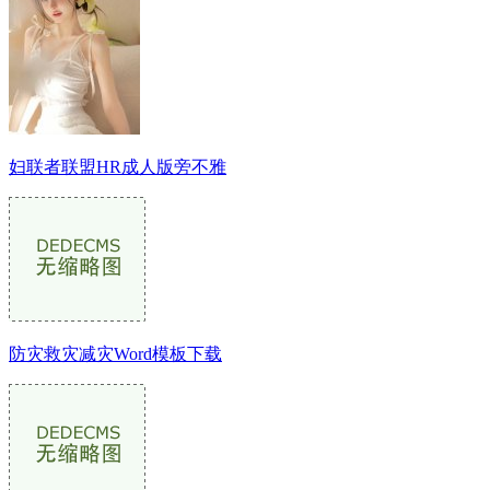
妇联者联盟HR成⼈版旁不雅
防灾救灾减灾Word模板下载