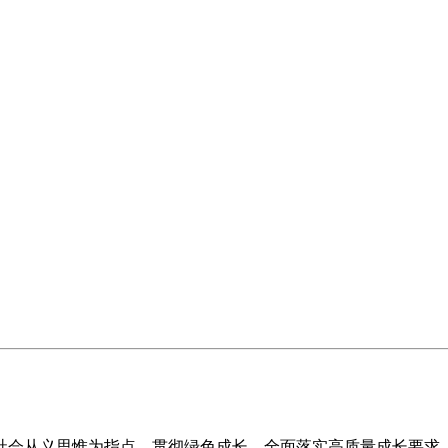
从义思惟为指点，贯彻绿色成长，全面落实高质量成长要求，紧