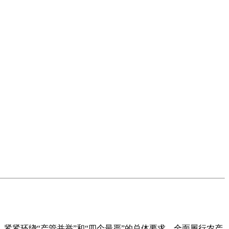
紧环绕“产管并举”和“四个最严”的总体要求，全面履行农产