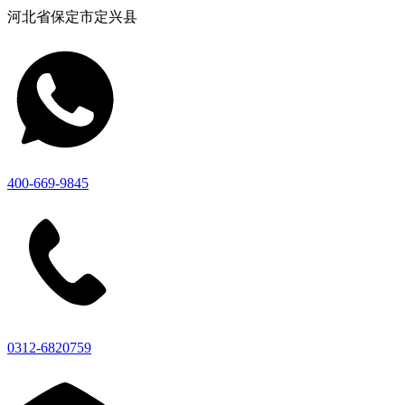
河北省保定市定兴县
400-669-9845
0312-6820759