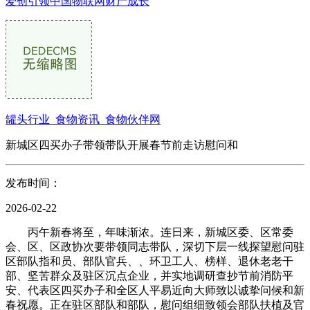
爱创引领中国物联网财产成长
罐头行业_食物资讯_食物伙伴网
新城区四买办子带领带队开展春节前走访慰问和
发布时间：
2026-02-22
丙午新春将至，年味渐浓。连日来，新城区委、区常委
会、区、区政协次要带领同志带队，深切下层一线探望慰问驻
区部队指和员、部队官兵、、环卫工人、榜样、退休老老干
部、坚苦群众及驻区沉点企业，并实地调研查抄节前消防平
安、代表区四买办子和全区人平易近向大师致以诚挚问候和新
春祝愿。正在驻区部队和部队，慰问组细致领会部队扶植及官