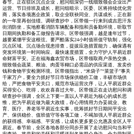
春节。正在驻区沉点企业，慰问组深切一线细致领会企业出产
运营、节日排班及成长，慰问组暗示，区委、区将持续优化营
商，落实各项惠企政策，取企业联袂同业、共谋成长，正在新
的一年里再创佳绩。调研查抄中，区带领一行来到成吉思汗东
街消防坐，实地察看消防车辆配备和指和员备勤环境，听取节
日期间执勤和备工做报告请示。区带领强调，越是逢年过节，
越要紧绷平安这根弦。要严酷落实24小时值班值守轨制，强化
沉点区域、沉点场合现患排查，提拔应急措置能力，确保遇有
突发环境第一时间响应、最快速度措置，全力守护人平易近群
命财富平安。正在福海鑫农贸市场，区带领取商户亲热交换，
细致领会蔬菜、粮油、肉蛋等糊口必需品的供应渠道、发卖价
钱和食物平安检测环境。区带领指出，“米袋子”“菜篮子”事关
千家万户，要全力抓好节日市场保供稳价工做，丰硕市场供
给，严把食物平安关口，规范市场运营次序，让人平易近群众
买得安心、吃得，欢欢喜喜过大年。区带领正在走访慰问和调
研查抄中强调，全区上下要一直以人平易近为核心的成长思
惟，把为平易近做为最大政绩，存心用情用力办妥就业、教
育、医疗、养老等平易近生实事，统筹抓好节日期间平安出
产、保供稳价、值班值守等各项工做，不竭加强人平易近群众
的获得感、幸福感、平安感，让成长更多更公允惠及全区人平
易近。春节前，全区各地各部分同步开展了走访慰问勾当和平
安查抄，将党和的关怀和温暖送到各族群众身边，全力营制平