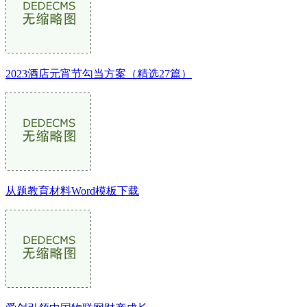
2023酒店元宵节勾当方案（精选27篇）
从题教育材料Word模板下载