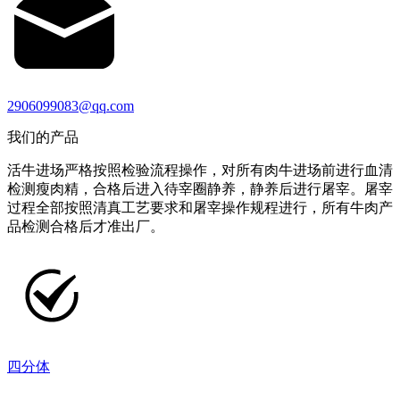
2906099083@qq.com
我们的产品
活牛进场严格按照检验流程操作，对所有肉牛进场前进行血清
检测瘦肉精，合格后进入待宰圈静养，静养后进行屠宰。屠宰
过程全部按照清真工艺要求和屠宰操作规程进行，所有牛肉产
品检测合格后才准出厂。
四分体