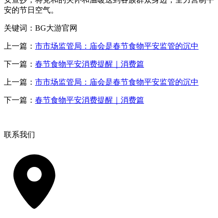
安的节日空气。
关键词：BG大游官网
上一篇：
市市场监管局：庙会是春节食物平安监管的沉中
下一篇：
春节食物平安消费提醒｜消费篇
上一篇：
市市场监管局：庙会是春节食物平安监管的沉中
下一篇：
春节食物平安消费提醒｜消费篇
联系我们