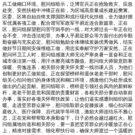
兵工做糊口环境。慰问组暗示，泛博官兵正在抢险救灾、应急
处突、安然扶植中冲锋正在前，为区域高质量成长建起樊篱。
区委、区将自始自终支撑国防和戎行现代化扶植，全力做好拥
军优属各项工做，配合谱写军政军平易近连合新篇章。正在
区，慰问组探望慰问苦守岗亭的一线，对大师过去一年正在社
会不变、冲击违法犯罪、办事人平易近群众等方面付出的辛勤
勤奋赐与充实必定。慰问组勉励全体继续发扬优秀做风，结实
做好节日期间安保维稳工做，用忠实奉献守护万家安然。正在
慰问环卫工人时，慰问组感激大师无论严寒炎暑一直奋和正在
城市保洁第一线，用汗水擦亮城市颜值。慰问组大师留意防寒
保暖、劳逸连系，相关部分要关怀关爱一线功课人员，为他们
创制更好的工做前提。正在探望榜样和退休老老干部时，慰问
组关心扣问他们的身体情况和糊口环境，感激他们为处所成长
做出的凸起贡献。慰问组暗示，榜样是引领社会风尚的新鲜标
杆，老老干部是党和国度的贵重财富，各相关部分要自动靠前
办事，落实好各项关怀帮扶政策，让他们逼实感遭到组织的温
暖。走进坚苦群众家中，慰问组取群众促膝扳谈，细心扣问家
庭收入、医疗保障、后代就学等环境，激励大师连结乐不雅心
态，正在党和帮帮取本身勤奋下，日子必然会越过越红火。慰
问组属地街道和相关部分，要一直把坚苦群众的冷暖放正在心
上，精准对接需求、细化帮扶行动，确保大师渡过一个温暖的