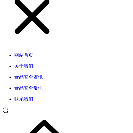
网站首页
关于我们
食品安全资讯
食品安全常识
联系我们