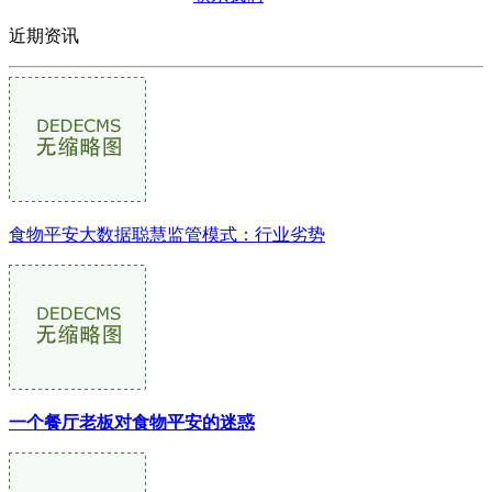
近期资讯
食物平安大数据聪慧监管模式：行业劣势
一个餐厅老板对食物平安的迷惑