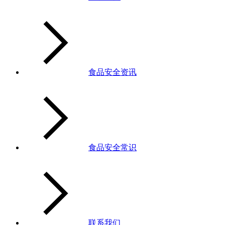
食品安全资讯
食品安全常识
联系我们