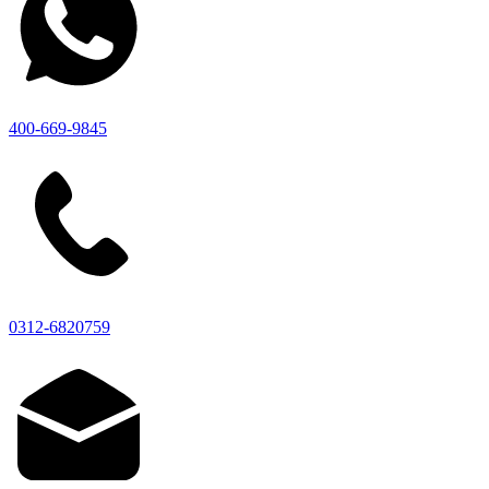
400-669-9845
0312-6820759