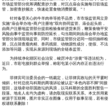
市场监管部分统筹调配查抄力量，对沉点庙会实施每日驻场监
管，加密查抄频次，快速处置食物消费胶葛。”！
针对备受关心的牛羊肉串等抢手品类，市市场监管局立异
实施“庙会举办地+商户注册地”双向协同监管。庙会起头前，
由商户注册地监管部分提前检验食材进货来历，鞭策食物平安
风险由事中监管向事前防控延长，勾当期间则由庙会举办地监
管部分加强现场监管。同时，市级监管部分还同一组织抽样检
测，沉点筛查瘦肉精、兽药残留、动物源性成分，使假、不法
添加等问题，实现从泉源到现场的全链条监管。
为持续净化辖区社会治安，峻厉冲击“涉黄”等违法犯为，
近日，市彩屯接到群众举报，称彩屯某小区内存正在违法行
为。
菲律宾司法委员会的一纸裁定，让菲律宾政坛的天平霎时
倾斜，针对总统马科斯的两项诉讼被认定“本色内容不脚”间接
驳回，这场牵动菲国政坛的风浪，以马科斯的全面胜利暂告一
段落。地名人名均为虚构，请勿取现实联系关系。本文所用素
材源于互联网，图片非实正在图像，仅用于叙事呈现，若有侵
权请联系删除！