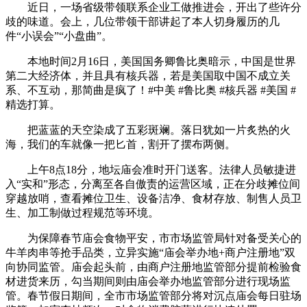
近日，一场省级带领联系企业工做推进会，开出了些许分
歧的味道。会上，几位带领干部讲起了本人切身履历的几
件“小误会”“小盘曲”。
本地时间2月16日，美国国务卿鲁比奥暗示，中国是世界
第二大经济体，并且具有核兵器，若是美国取中国不成立关
系、不互动，那简曲是疯了！#中美 #鲁比奥 #核兵器 #美国 #
精选打算。
把蓝蓝的天空染成了五彩斑斓。落日犹如一片炙热的火
海，我们的车就像一把匕首，割开了摆布两侧。
上午8点18分，地坛庙会准时开门送客。法律人员敏捷进
入“实和”形态，分离至各自傲责的运营区域，正在分歧摊位间
穿越放哨，查看摊位卫生、设备洁净、食材存放、制售人员卫
生、加工制做过程规范等环境。
为保障春节庙会食物平安，市市场监管局针对备受关心的
牛羊肉串等抢手品类，立异实施“庙会举办地+商户注册地”双
向协同监管。庙会起头前，由商户注册地监管部分提前检验食
材进货来历，勾当期间则由庙会举办地监管部分进行现场监
管。春节假日期间，全市市场监管部分将对沉点庙会每日驻场