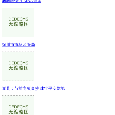
啊啊啊快91 MBA智库
铜川市市场监管局
岚县：节前专项查抄 建牢平安防地