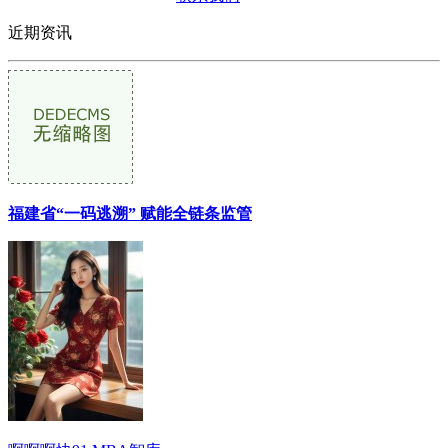
近期资讯
福建省“一码逃溯” 赋能全链条监管