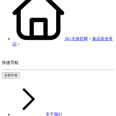
BG大游官网
>
食品安全常
识
>
快捷导航
全部分类
关于我们