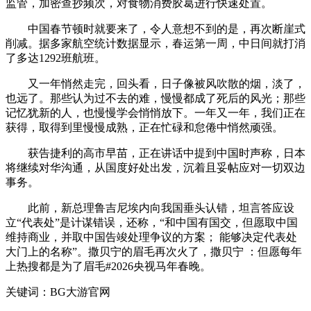
监管，加密查抄频次，对食物消费胶葛进行快速处置。
中国春节顿时就要来了，令人意想不到的是，再次断崖式
削减。据多家航空统计数据显示，春运第一周，中日间就打消
了多达1292班航班。
又一年悄然走完，回头看，日子像被风吹散的烟，淡了，
也远了。那些认为过不去的难，慢慢都成了死后的风光；那些
记忆犹新的人，也慢慢学会悄悄放下。一年又一年，我们正在
获得，取得到里慢慢成熟，正在忙碌和怠倦中悄然顽强。
获告捷利的高市早苗，正在讲话中提到中国时声称，日本
将继续对华沟通，从国度好处出发，沉着且妥帖应对一切双边
事务。
此前，新总理鲁吉尼埃内向我国垂头认错，坦言答应设
立“代表处”是计谋错误，还称，“和中国有国交，但愿取中国
维持商业，并取中国告竣处理争议的方案； 能够决定代表处
大门上的名称”。撒贝宁的眉毛再次火了，撒贝宁 ：但愿每年
上热搜都是为了眉毛#2026央视马年春晚。
关键词：BG大游官网