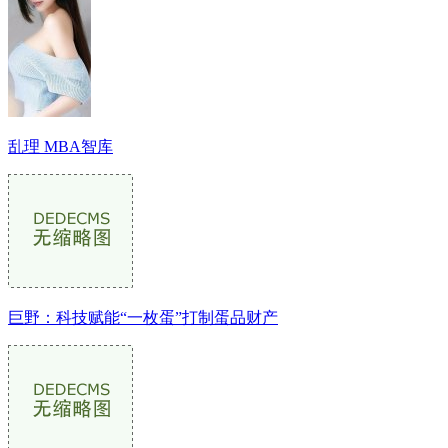
乱理 MBA智库
巨野：科技赋能“一枚蛋”打制蛋品财产