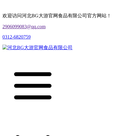
欢迎访问河北BG大游官网食品有限公司官方网站！
2906099083@qq.com
0312-6820759