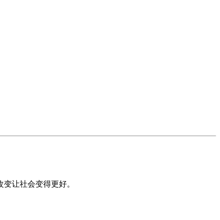
改变让社会变得更好。