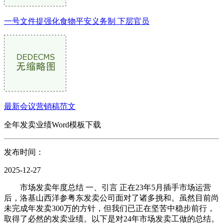
一号文件提强化食物平安义务制 下层官员
最新会议营销稿范文
全年发卖业绩Word模板下载
发布时间：
2025-12-27
市场发卖年度总结 一、引言 正在23年5月插手市场运营
后，洛基山西洋参粤东发卖公司面对了诸多挑和。虽然目前尚
未完成年发卖300万的方针，但我们已正在坚苦中稳步前行，
取得了必然的发卖业绩。以下是对24年市场发卖工做的总结。