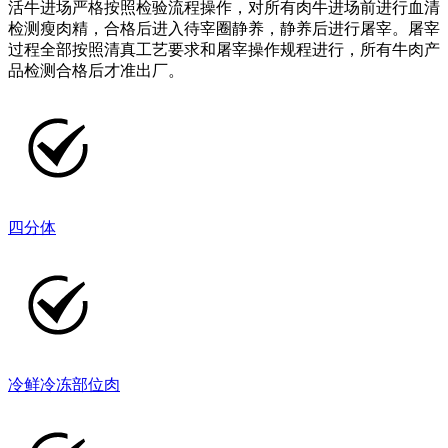
活牛进场严格按照检验流程操作，对所有肉牛进场前进行血清
检测瘦肉精，合格后进入待宰圈静养，静养后进行屠宰。屠宰
过程全部按照清真工艺要求和屠宰操作规程进行，所有牛肉产
品检测合格后才准出厂。
四分体
冷鲜冷冻部位肉