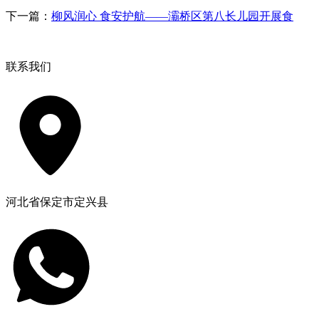
下一篇：
柳风润心 食安护航——灞桥区第八长儿园开展食
联系我们
河北省保定市定兴县