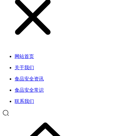
网站首页
关于我们
食品安全资讯
食品安全常识
联系我们