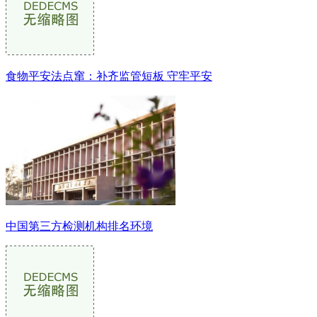
食物平安法点窜：补齐监管短板 守牢平安
中国第三方检测机构排名环境