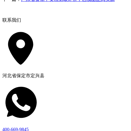
联系我们
河北省保定市定兴县
400-669-9845