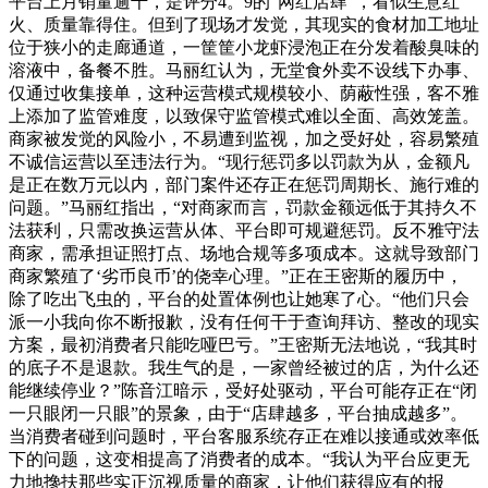
平台上月销量逾千，是评分4。9的“网红店肆”，看似生意红
火、质量靠得住。但到了现场才发觉，其现实的食材加工地址
位于狭小的走廊通道，一筐筐小龙虾浸泡正在分发着酸臭味的
溶液中，备餐不胜。马丽红认为，无堂食外卖不设线下办事、
仅通过收集接单，这种运营模式规模较小、荫蔽性强，客不雅
上添加了监管难度，以致保守监管模式难以全面、高效笼盖。
商家被发觉的风险小，不易遭到监视，加之受好处，容易繁殖
不诚信运营以至违法行为。“现行惩罚多以罚款为从，金额凡
是正在数万元以内，部门案件还存正在惩罚周期长、施行难的
问题。”马丽红指出，“对商家而言，罚款金额远低于其持久不
法获利，只需改换运营从体、平台即可规避惩罚。反不雅守法
商家，需承担证照打点、场地合规等多项成本。这就导致部门
商家繁殖了‘劣币良币’的侥幸心理。”正在王密斯的履历中，
除了吃出飞虫的，平台的处置体例也让她寒了心。“他们只会
派一小我向你不断报歉，没有任何干于查询拜访、整改的现实
方案，最初消费者只能吃哑巴亏。”王密斯无法地说，“我其时
的底子不是退款。我生气的是，一家曾经被过的店，为什么还
能继续停业？”陈音江暗示，受好处驱动，平台可能存正在“闭
一只眼闭一只眼”的景象，由于“店肆越多，平台抽成越多”。
当消费者碰到问题时，平台客服系统存正在难以接通或效率低
下的问题，这变相提高了消费者的成本。“我认为平台应更无
力地搀扶那些实正沉视质量的商家，让他们获得应有的报