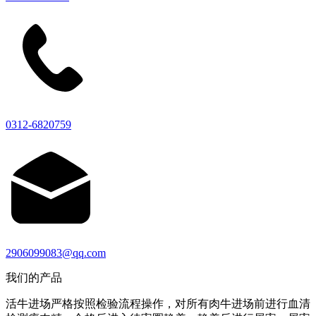
0312-6820759
2906099083@qq.com
我们的产品
活牛进场严格按照检验流程操作，对所有肉牛进场前进行血清