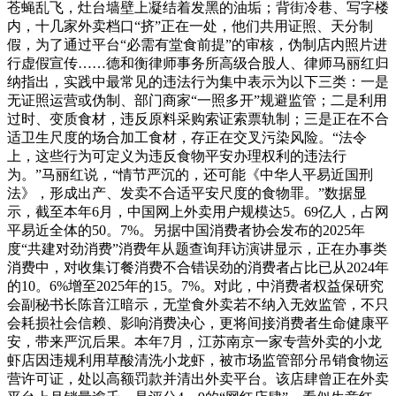
苍蝇乱飞，灶台墙壁上凝结着发黑的油垢；背街冷巷、写字楼
内，十几家外卖档口“挤”正在一处，他们共用证照、天分制
假，为了通过平台“必需有堂食前提”的审核，伪制店内照片进
行虚假宣传……德和衡律师事务所高级合股人、律师马丽红归
纳指出，实践中最常见的违法行为集中表示为以下三类：一是
无证照运营或伪制、部门商家“一照多开”规避监管；二是利用
过时、变质食材，违反原料采购索证索票轨制；三是正在不合
适卫生尺度的场合加工食材，存正在交叉污染风险。“法令
上，这些行为可定义为违反食物平安办理权利的违法行
为。”马丽红说，“情节严沉的，还可能《中华人平易近国刑
法》，形成出产、发卖不合适平安尺度的食物罪。”数据显
示，截至本年6月，中国网上外卖用户规模达5。69亿人，占网
平易近全体的50。7%。另据中国消费者协会发布的2025年
度“共建对劲消费”消费年从题查询拜访演讲显示，正在办事类
消费中，对收集订餐消费不合错误劲的消费者占比已从2024年
的10。6%增至2025年的15。7%。对此，中消费者权益保研究
会副秘书长陈音江暗示，无堂食外卖若不纳入无效监管，不只
会耗损社会信赖、影响消费决心，更将间接消费者生命健康平
安，带来严沉后果。本年7月，江苏南京一家专营外卖的小龙
虾店因违规利用草酸清洗小龙虾，被市场监管部分吊销食物运
营许可证，处以高额罚款并清出外卖平台。该店肆曾正在外卖