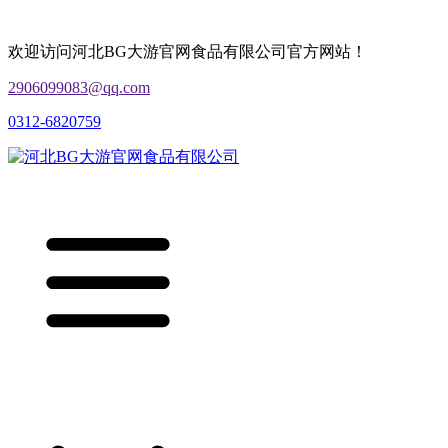
欢迎访问河北BG大游官网食品有限公司官方网站！
2906099083@qq.com
0312-6820759