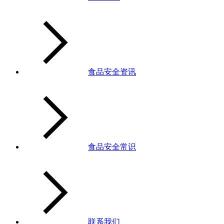
食品安全资讯
食品安全常识
联系我们