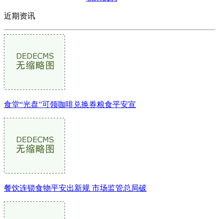
近期资讯
食堂“光盘”可领咖啡兑换券粮食平安宣
餐饮连锁食物平安出新规 市场监管总局破