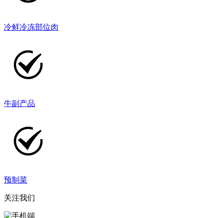
冷鲜冷冻部位肉
牛副产品
预制菜
关注我们