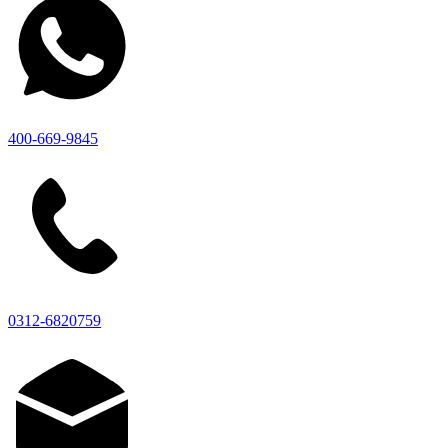
400-669-9845
0312-6820759