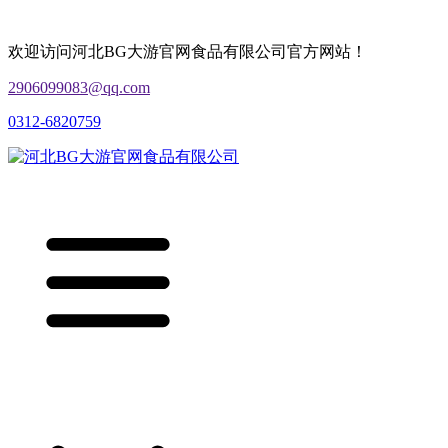
欢迎访问河北BG大游官网食品有限公司官方网站！
2906099083@qq.com
0312-6820759