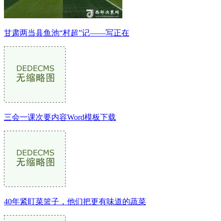
甘肃两当县鱼池“村超”记——写正在
三会一课次要内容Word模板下载
40年紧盯菜篮子，他们把更有味道的蔬菜