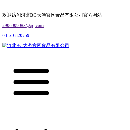
欢迎访问河北BG大游官网食品有限公司官方网站！
2906099083@qq.com
0312-6820759