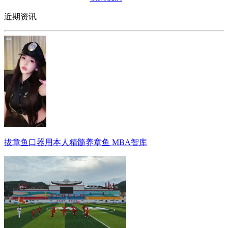
近期资讯
拔章鱼口器用本人精髓养章鱼 MBA智库