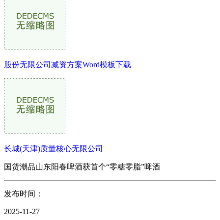
股份无限公司减资方案Word模板下载
长城(天津)质量核心无限公司
国货潮品山东阳春啤酒获首个“零糖零脂”啤酒
发布时间：
2025-11-27