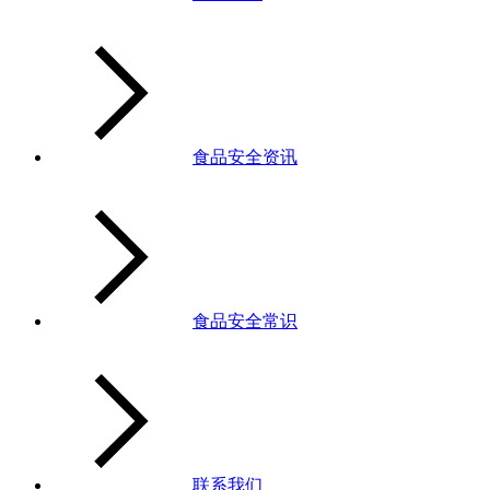
食品安全资讯
食品安全常识
联系我们