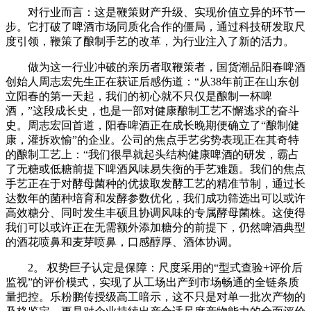
对行业而言：这是鞭策财产升级、实现价值立异的环节一
步。它打破了啤酒市场同质化合作的僵局，通过科技研发取尺
度引领，鞭策了酿制手艺的改革，为行业注入了新的活力。
做为这一行业冲破的亲历者取鞭策者，国货潮品阳春啤酒
创始人周志宏先生正在获证后感伤道：“从38年前正在山东创
立阳春的第一天起，我们的初心就不只仅是酿制一杯啤
酒，”这段成长史，也是一部对健康酿制工艺不懈逃求的奋斗
史。周志宏回首道，阳春啤酒正在成长晚期便确立了“酿制健
康，灌拆欢愉”的企业。公司的焦点手艺劣势表现正在其奇特
的酿制工艺上：“我们很早就起头结构健康啤酒的研发，霸占
了无糖或低糖前提下啤酒风味易失衡的手艺难题。我们的焦点
手艺正在于对酵母菌种的优拔取发酵工艺的精准节制，通过长
达数年的菌种培育和发酵参数优化，我们成功筛选出可以或许
高效糖分、同时发生丰硕且协调风味的专属酵母菌株。这使得
我们可以或许正在无需额外添加糖分的前提下，仍然啤酒典型
的酒花喷鼻和麦芽喷鼻，口感醇厚、酒体协调。
2。 权势巨子认定是保障：尺度采用的“型式查验+评价后
监视”的评价模式，实现了从工场出产到市场畅通的全链条质
量把控。乐粉鹏传授级高工暗示，这不只是对单一批次产物的