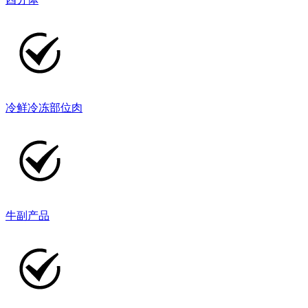
冷鲜冷冻部位肉
牛副产品