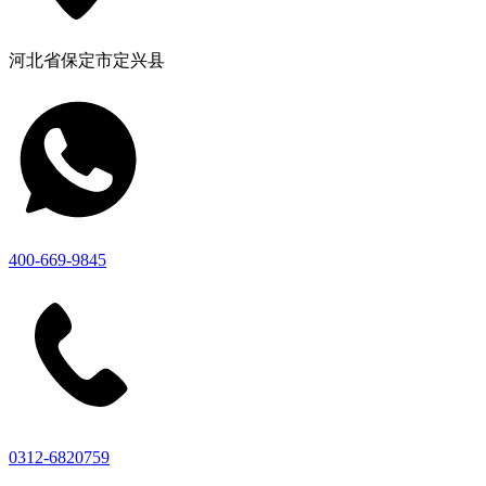
河北省保定市定兴县
400-669-9845
0312-6820759