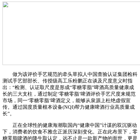
做为该评价手艺规范的牵头草拟人中国查验认证集团检科
测试手艺部部长、传授级高工乐粉鹏正在谈及尺度意义时指
出：“检测、认证取尺度是形成“零糖零脂”啤酒高质量健康成
长的三大支柱，通过制定‘零糖零脂’啤酒评价手艺尺度来规范
市场，同一‘零糖零脂’啤酒定义，能够从泉源上杜绝虚假宣
传。通过国度质量根本设备(NQI)帮力健康啤酒行业高质量成
长”。
正在全球性的健康海潮取国内“健康中国”计谋的双沉驱动
下，消费者的饮食不雅念正派历深刻变化。正在此布景下，零
糖零脂啤酒的降生取认定，远不止是一款新产物的面世，更是