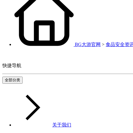
BG大游官网
>
食品安全资
快捷导航
全部分类
关于我们