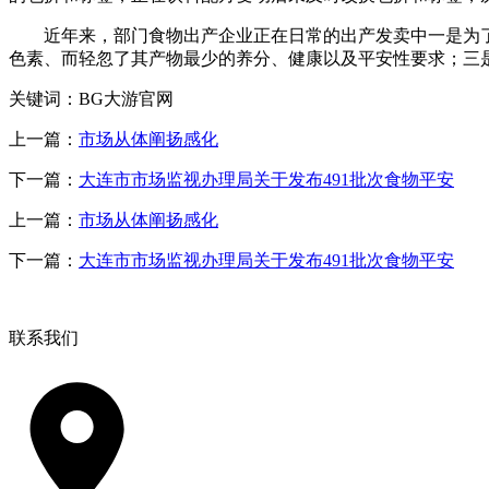
近年来，部门食物出产企业正在日常的出产发卖中一是为了
色素、而轻忽了其产物最少的养分、健康以及平安性要求；三
关键词：BG大游官网
上一篇：
市场从体阐扬感化
下一篇：
大连市市场监视办理局关于发布491批次食物平安
上一篇：
市场从体阐扬感化
下一篇：
大连市市场监视办理局关于发布491批次食物平安
联系我们