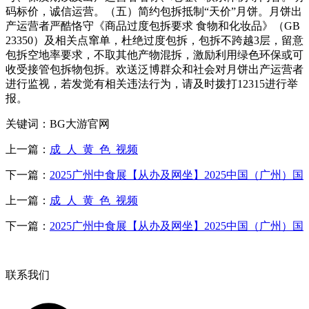
码标价，诚信运营。（五）简约包拆抵制“天价”月饼。月饼出
产运营者严酷恪守《商品过度包拆要求 食物和化妆品》（GB
23350）及相关点窜单，杜绝过度包拆，包拆不跨越3层，留意
包拆空地率要求，不取其他产物混拆，激励利用绿色环保或可
收受接管包拆物包拆。欢送泛博群众和社会对月饼出产运营者
进行监视，若发觉有相关违法行为，请及时拨打12315进行举
报。
关键词：BG大游官网
上一篇：
成_人_黄_色_视频
下一篇：
2025广州中食展【从办及网坐】2025中国（广州）国
上一篇：
成_人_黄_色_视频
下一篇：
2025广州中食展【从办及网坐】2025中国（广州）国
联系我们