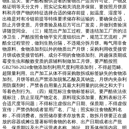
物贮运关。要严酷检验供货者的食物出产运营许可证、产物及
格证明等天分文件，照实记实相关消息并保留。要按照月饼原
料和月饼产物的特征选择合适的储存前提，如温度、湿度等，
出格是对有冷链前提等特殊要求储存和运输的，要确保合适，
防止月饼变质。月饼查验及格后方可出厂发卖，并做到查验演
讲随货同业。（三）规范出产加工过程。要连结加工厂所的洁
净卫生，严酷按照食物平安尺度组织出产，规范工艺流程，严
酷全过程管控，做到生熟分隔，不违规分拆月饼。晦气用非食
物原料、食物添加剂以外的物质出产月饼；采购利用收受接管
月饼或收受接管馅料、成分不明的食物添加剂、跨越保质期或
霉变生虫和酸败变质的原辅料制做加工月饼。要严酷按照
GB2760-2024食物添加剂利用尺度利用添加剂，不得超范畴、
超限量利用。出产加工从体不得采购散拆或标签缺失的食物添
加剂。月饼等糕点严禁添加脱氢乙酸及其钠盐。月饼内夹杂利
用防腐剂时，严禁各自用量占其最大利用量的比例之和大于1
等着色剂行为。（四）规范标注食物标签标识。要严酷依法依
规标注，防止呈现产物定名、原料现实添加量、配料表标注不
合适尺度等问题；不得标注虚假出产日期、保质期，不得虚假
宣传；严禁伪制或者冒用厂名、厂址；照实标注食物配料名
称，不得消费者。按照储存要求存放售卖，散拆月饼要正在盛
放的容器或摊位显著标明食物的名称、出产日期或者出产批
号、保质期以及出产运营者名称、地址、联系体例等内容。明