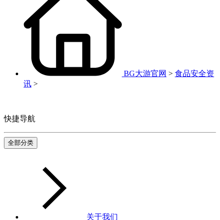
BG大游官网
>
食品安全资
讯
>
快捷导航
全部分类
关于我们