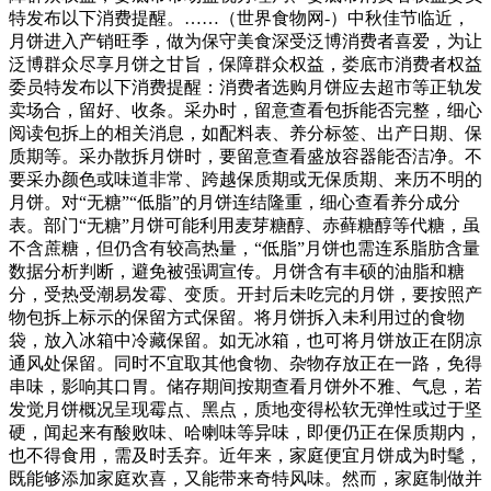
特发布以下消费提醒。……（世界食物网-）中秋佳节临近，
月饼进入产销旺季，做为保守美食深受泛博消费者喜爱，为让
泛博群众尽享月饼之甘旨，保障群众权益，娄底市消费者权益
委员特发布以下消费提醒：消费者选购月饼应去超市等正轨发
卖场合，留好、收条。采办时，留意查看包拆能否完整，细心
阅读包拆上的相关消息，如配料表、养分标签、出产日期、保
质期等。采办散拆月饼时，要留意查看盛放容器能否洁净。不
要采办颜色或味道非常、跨越保质期或无保质期、来历不明的
月饼。对“无糖”“低脂”的月饼连结隆重，细心查看养分成分
表。部门“无糖”月饼可能利用麦芽糖醇、赤藓糖醇等代糖，虽
不含蔗糖，但仍含有较高热量，“低脂”月饼也需连系脂肪含量
数据分析判断，避免被强调宣传。月饼含有丰硕的油脂和糖
分，受热受潮易发霉、变质。开封后未吃完的月饼，要按照产
物包拆上标示的保留方式保留。将月饼拆入未利用过的食物
袋，放入冰箱中冷藏保留。如无冰箱，也可将月饼放正在阴凉
通风处保留。同时不宜取其他食物、杂物存放正在一路，免得
串味，影响其口胃。储存期间按期查看月饼外不雅、气息，若
发觉月饼概况呈现霉点、黑点，质地变得松软无弹性或过于坚
硬，闻起来有酸败味、哈喇味等异味，即便仍正在保质期内，
也不得食用，需及时丢弃。近年来，家庭便宜月饼成为时髦，
既能够添加家庭欢喜，又能带来奇特风味。然而，家庭制做并