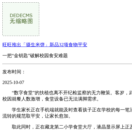
旺旺推出「摄生米饼」新品32项食物平安
一把“金钥匙”破解校园食安难题
发布时间：
2025-10-07
“数字食堂”的扶植也离不开纪检监察的无力鞭策。客岁，武
校因就餐人数激增，食堂设备已无法满脚需求。
学生家长正在手机端就能及时查看孩子正在学校的每一笔消
流转的规范取平安，让家长愈加。
取此同时，正在藏龙第二小学食堂大厅，液晶显示屏上正及时