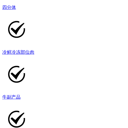
四分体
冷鲜冷冻部位肉
牛副产品