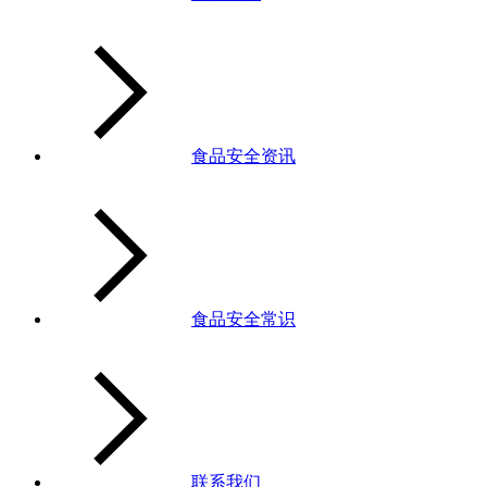
食品安全资讯
食品安全常识
联系我们