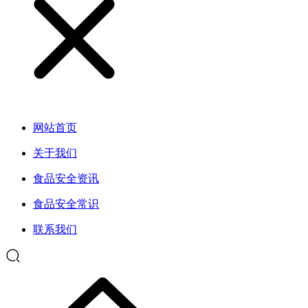
网站首页
关于我们
食品安全资讯
食品安全常识
联系我们