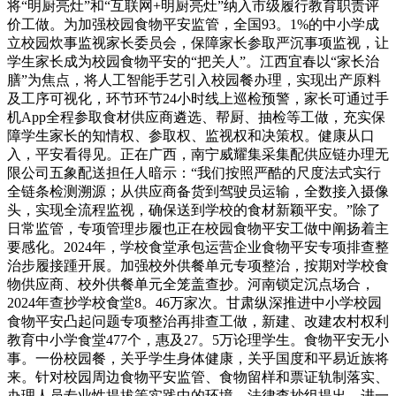
将“明厨亮灶”和“互联网+明厨亮灶”纳入市级履行教育职责评
价工做。为加强校园食物平安监管，全国93。1%的中小学成
立校园炊事监视家长委员会，保障家长参取严沉事项监视，让
学生家长成为校园食物平安的“把关人”。江西宜春以“家长治
膳”为焦点，将人工智能手艺引入校园餐办理，实现出产原料
及工序可视化，环节环节24小时线上巡检预警，家长可通过手
机App全程参取食材供应商遴选、帮厨、抽检等工做，充实保
障学生家长的知情权、参取权、监视权和决策权。健康从口
入，平安看得见。正在广西，南宁威耀集采集配供应链办理无
限公司五象配送担任人暗示：“我们按照严酷的尺度法式实行
全链条检测溯源；从供应商备货到驾驶员运输，全数接入摄像
头，实现全流程监视，确保送到学校的食材新颖平安。”除了
日常监管，专项管理步履也正在校园食物平安工做中阐扬着主
要感化。2024年，学校食堂承包运营企业食物平安专项排查整
治步履接踵开展。加强校外供餐单元专项整治，按期对学校食
物供应商、校外供餐单元全笼盖查抄。河南锁定沉点场合，
2024年查抄学校食堂8。46万家次。甘肃纵深推进中小学校园
食物平安凸起问题专项整治再排查工做，新建、改建农村权利
教育中小学食堂477个，惠及27。5万论理学生。食物平安无小
事。一份校园餐，关乎学生身体健康，关乎国度和平易近族将
来。针对校园周边食物平安监管、食物留样和票证轨制落实、
办理人员专业性提拔等实践中的环境，法律查抄组提出，进一