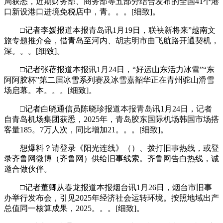
局获悉，近期财务部、商务部等五部分结合发布的全国41个港
口新设港口进境免税店中，青。。。[细致]。
□记者李媛报道本报青岛讯1月19日，联袂新将来”越南文
旅专题推介会，借青岛至河内、胡志明市曲飞航路开通契机，
深。。。[细致]。
□记者张蓓报道本报讯1月24日，“好运山东活力冰雪”“东
阿阿胶杯”第二届冰雪系列赛及冰雪嘉韶华正在青州驼山滑雪
场启幕。本。。。[细致]。
□记者白晓通信员陈晓珍报道本报青岛讯1月24日，记者
自青岛机场集团获悉，2025年，青岛胶东国际机场韩国市场搭
客量185。7万人次，同比增加21。。。[细致]。
想爆料？请登录《阳光连线》（）、拨打旧事热线，或登
录齐鲁网微博（齐鲁网）供给旧事线索。齐鲁网告白热线，诚
邀合做伙伴。
□记者董卿从春龙报道本报烟台讯1月26日，烟台市旧事
办举行发布会，引见2025年经济社会运转环境。按照地域出产
总值同一核算成果，2025。。。[细致]。