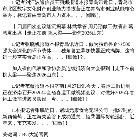
□记者刘江波通信员王丽娜报道本报青岛讯近日，青岛市
市北区数字文化财产创业能力提拔营正在青岛市创业赋能核心
举办，标记着由青岛市人力资本。。。[细致]。
十四届四次会议隆沉揭幕 林武掌管 周乃翔做工做演讲 葛
慧君出席【走正在前 挑大梁——聚焦2026山东】。
□记者张晓帆报道本报青岛讯近日，做为独角兽企业500
强大会深化的环节载体——独角兽立异加快器正式揭牌。这将
进一步夯实青岛正在高。。。[细致]？。
加入省的代表和政协委员连续抵济向大会报到【走正在前
挑大梁——聚焦2026山东】。
□记者范薇报道本报济南1月27日讯今天，春运工做机制
正在济南召开2026年全省春运工做视频会议，对做好2026年春
运工做前进履员摆设。今。。。[细致]！
□本报记者张鹏近日，诸城元康食物无限公司一批97吨的
新颖葡萄，正在海关监管下成功通关，搭乘国际货轮远赴。近
年来，市充实发。。。[细致]！
关键词：BG大游官网