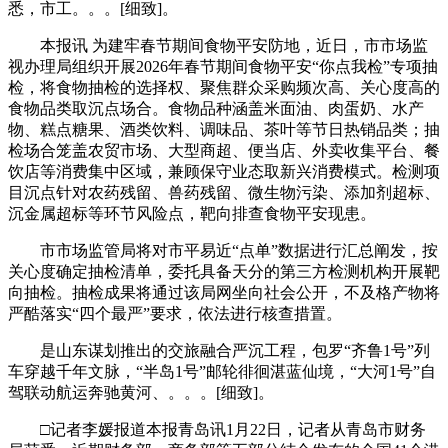
悉，市工。。。[细致]。
本报讯 为建牢春节期间食物平安防地，近日，市市场监
视办理局组织开展2026年春节期间食物平安“你点我检”专项抽
检，将食物抽检的选择权、聚焦群众采购频次高、关心度高的
食物品类取沉点场合。食物品种涵盖米面油、肉蛋奶、水产
物、糕点糖果、酒类饮料、调味品、茶叶等节日热销品类；抽
检场合笼盖农贸市场、大型商超、便当店、外卖收集平台、餐
饮店等消费集中区域，兼顾保守业态取新兴消费模式。检测项
目沉点针对农药残留、兽药残留、微生物污染、添加剂超标、
沉金属超标等环节风险点，靶向排查食物平安现患。
市市场监管局将对市平易近“点单”数据进行汇总阐发，按
关心度确定抽检清单，委托具备天分的第三方检测机构开展靶
向抽检。抽检成果将通过该局网坐向社会公开，不及格产物将
严酷落实“四个最严”要求，依法进行核查措置。
是山东谋划推出的交旅融合严沉工程，包罗“齐鲁1号”列
车穿越千年文脉，“半岛1号”邮轮徘徊湛蓝仙境，“大河1号”自
驾联动航运奔驰黄河、。。。[细致]。
□记者李媛报道本报青岛讯1月22日，记者从青岛市财务