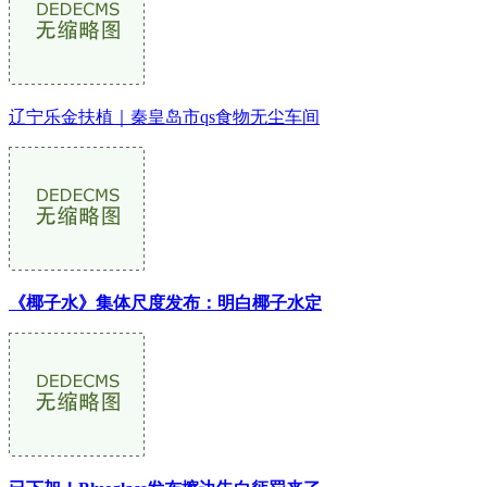
辽宁乐金扶植｜秦皇岛市qs食物无尘车间
《椰子水》集体尺度发布：明白椰子水定