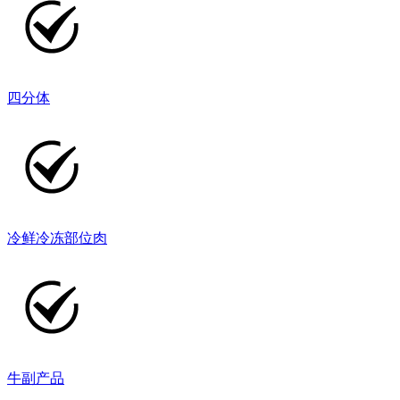
四分体
冷鲜冷冻部位肉
牛副产品