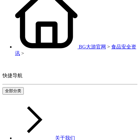
BG大游官网
>
食品安全资
讯
>
快捷导航
全部分类
关于我们