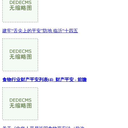
建牢“舌尖上的平安”防地 临沂“十四五
食物行业财产平安列表(4)_财产平安 - 前瞻