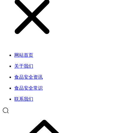
网站首页
关于我们
食品安全资讯
食品安全常识
联系我们