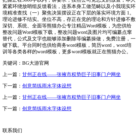
紧紧环绕放哨组反馈看法，连系本身工做范畴以及小我现实环
境精准查找（一）聚焦决策摆设正在下层的落实环境方面 1。
理论进修不结实。坐位不高，存正在党的理论和方针进修不敷
深切、系统、全面等熊猫办公专注精品Word模板，为您供给
整改问题Word模板下载，整改问题word及图片均可编纂点窜
替代，公式及文字也能够添加删除等编纂操做，免费注册，一
键下载。平台同时也供给商务word模板，简历word，word培
训等各类各样的word模板，更多word模板就正在熊猫办公。
关键词：BG大游官网
上一篇：
甘州正在线——张掖市权势巨子旧事门户网坐
下一篇：
创意简练雨水字体设想
上一篇：
甘州正在线——张掖市权势巨子旧事门户网坐
下一篇：
创意简练雨水字体设想
联系我们