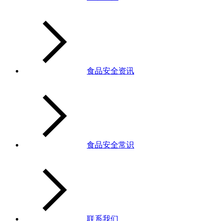
食品安全资讯
食品安全常识
联系我们