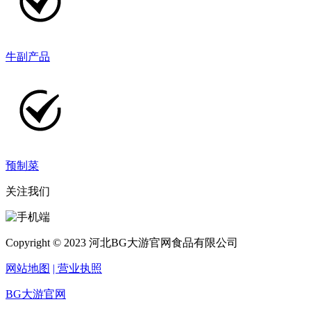
牛副产品
预制菜
关注我们
Copyright © 2023 河北BG大游官网食品有限公司
网站地图
| 营业执照
BG大游官网