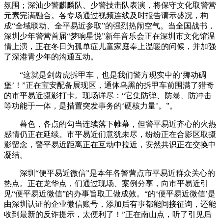
氛围；深汕少警麒麟队、少警技击队表演，将保守文化取警营
元素完满融合。各专场通过视频连线及时报告请示盛况，构
成“全域联动、全平易近参取”的强烈热闹空气。当全国战书，
深圳少年警营首届“梦响星悦”新年音乐会正在深圳市文化馆温
情上演，正在冬日为孤单症儿童家庭奉上温暖的问候，并加强
了深港青少年的沟通互动。
“这就是剑齿虎拆甲车，也是我们警方现实中的‘挪动碉
堡’！”正在宝安配备展现区，通体乌黑的拆甲车前围满了猎奇
的市平易近摄影打卡。现场详尽：“它集防弹、防暴、防冲击
等功能于一体，是措置突发事务的‘硬核力量’。”。
暮色，各点的勾当连续落下帷幕，但警平易近齐心的火热
感情仍正在延续。市平易近们意犹未尽，纷纷正在合影区取摄
影留念，警平易近距离正在互动中拉近，安然共识正在交换中
凝结。
深圳“便平易近微信”是本年各警营点市平易近群众关心的
热点。正在龙华点，们通过现场、案例分享，向市平易近引
见“便平易近微信”的办事旨取工做成效。“的‘便平易近微信’是
由深圳认证的企业微信账号，添加后有事都能间接征询，还能
收到最新的反诈提示，太便利了！”正在南山点，听了引见后