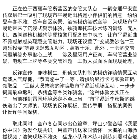
正在位于西丽车管所营区的交管支队点，一辆交通平安宣
传双层巴士吸引了现场市平易近出格是小伴侣们的留意，纷纷
登车参不雅。货车盲区实景、酒驾模仿尝试室等，为现场市平
易近带来了沉浸式警示体验。铁骑摩托车技术练习训练，无人
机、四脚巡检机械狗等硬核警用配备集中表态，让市平易近曲
不雅感触感染聪慧交管魅力。现场还设置了“交规丢沙包”“三
超乐投壶”等趣味逛戏互动区，寓教于乐。此外，一旁的交管
问题解答办事贴心上线——涉及星级用户征询、车驾管营业答
疑、电动车上牌等各类交管难题，工做人员面临面现场处理。
反诈宣传，趣味横生。刑侦支队打制的模仿诈骗情景互动
逛戏人气爆棚。“恭喜您中了一等，请供给银行卡号和验证码
领取品！”工做人员饰演的诈骗取市平易近现场互动，一步步
揭露刷单返利、杀猪盘等各类诈骗套。“这种体验太实正在
了，当前碰到雷同环境必定不会上当！”市平易近李密斯的感
伤道出了大师的。现场的反诈展板、宣传手册，搭配的案例，
让反诈学问深切。
取此同时，全市各点同步出色篇章。坪山少警合唱《我爱
你中国》激发全场共识，用童声传送家国情怀；大鹏的山海救
援视频了浩繁现场不雅众，猛龙小队和术练习训练则霎时点燃