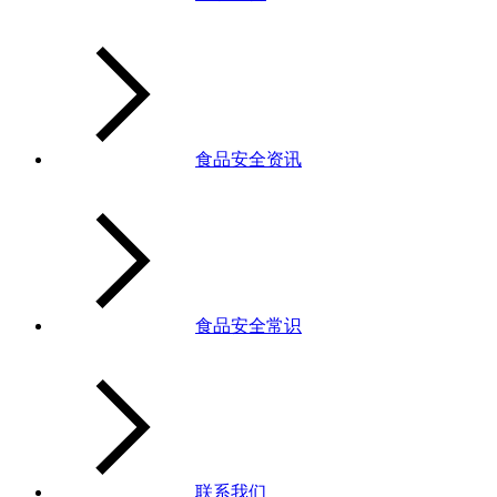
食品安全资讯
食品安全常识
联系我们