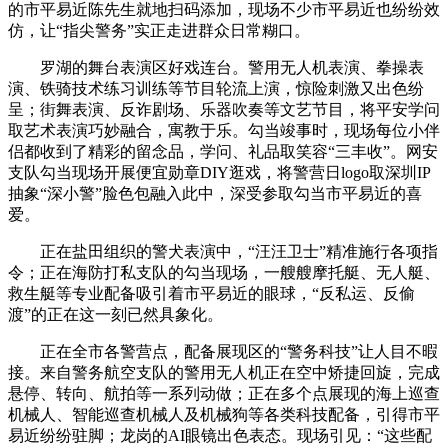
的市平易近陈先生就地扫码添加，现场不少市平易近也纷纷效
仿，让“指尖警务”实正走进群众日常糊口。
罗湖的舞台表演区好戏连台。警用无人机表演、拳操表
演、铁骑技术练习训练等节目轮流上演，惊险刺激又出色纷
呈；街舞表演、反诈剧场、乐器吹奏等文艺节目，将平安学问
取艺术表演巧妙融合，寓教于乐。勾当竣事时，现场每位小伴
侣都收到了精彩的留念品，学问、礼品取笑容“三丰收”。网安
支队勾当现场开展便宜勋章DIY逛戏，将警营日logo取深圳IP
抽象“深小警”脸色包融入此中，深受参取勾当市平易近的喜
爱。
正在盐田组织的警犬表演中，“汪汪卫士”精准施行各项指
令；正在海防打私支队的勾当现场，一艘艘摩托艇、无人艇、
救生艇等专业配备吸引着市平易近的眼球，“反私运、反偷
渡”的正在这一刻已然具象化。
正在全市各警营点，配备展现区的“警务科技”让人目不暇
接。来自警务航空支队的警用无人机正在空中矫捷回旋，完成
悬停、转向、航拍等一系列动做；正在多个点展现的海上巡查
机械人、智能巡查机械人及机械狗等各类科技配备，引得市平
易近纷纷驻脚；龙岗的AI眼镜出色表态。现场引见：“这些配