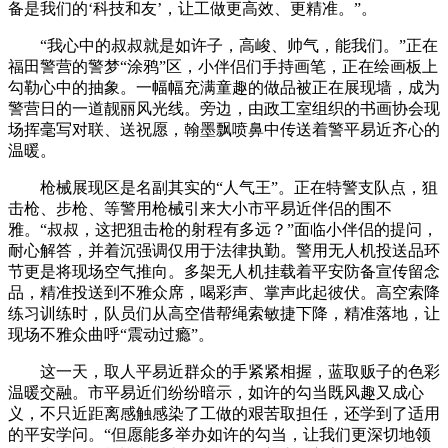
备是我们的‘科技和友’，让工做更高效、更精准。”。
“我心中的叔叔就是如许子，高峻、帅气，能我们。”正在
福田警营的警梦“涂鸦”区，小伴侣们手持画笔，正在绘画板上
勾勒心中的抽象。一幅幅充满童趣的做品被正在展现墙，成为
警营日的一道靓丽风光线。旁边，由政工室组织的书画协会现
场挥毫写对联、送祝愿，翰墨飘喷鼻中传送着警平易近齐心的
温暖。
枪械展现区是名副其实的“人气王”。正在特警支队点，狙
击枪、步枪、等警用枪械引来大小市平易近伴侣的围不
雅。“叔叔，这把狙击枪的射程有多远？”面临小伴侣的提问，
耐心解答，并着沉强调仅用于法律执勤。警用无人机投送品环
节更是将现场空气推向。多架无人机挂载着平安防备宣传留念
品，精准投送到不雅众席，喝彩声、掌声此起彼伏。高空索降
练习训练时，队员们从高空借帮绳索敏捷下降，精准落地，让
现场不雅众曲呼“震动过瘾”。
这一天，取人平易近群众的手紧紧相握，蓝取贩子的色彩
温暖交融。市平易近们纷纷暗示，如许的勾当既风趣又成心
义，不只近距离感触感染了工做的艰苦取担任，还学到了适用
的平安学问。“但愿能多举办如许的勾当，让我们更深切地领