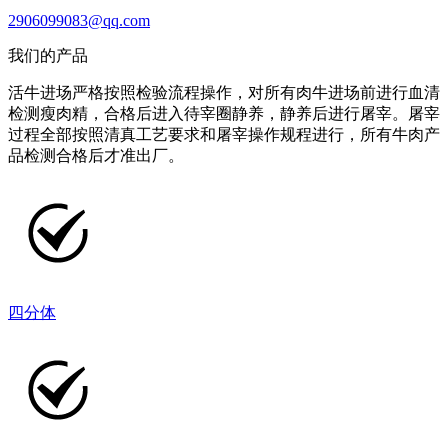
2906099083@qq.com
我们的产品
活牛进场严格按照检验流程操作，对所有肉牛进场前进行血清
检测瘦肉精，合格后进入待宰圈静养，静养后进行屠宰。屠宰
过程全部按照清真工艺要求和屠宰操作规程进行，所有牛肉产
品检测合格后才准出厂。
四分体