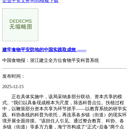
企业平安义务Word模板下载
建牢食物平安防地的中国实践取成效 ——
中国食物报：浙江建立全方位食物平安科普系统
发布时间：
2025-12-15
正在具体实施中，该局采纳多部分联动、资本共享的模
式。“我们以具备现成根本为尺度，筛选科普点位。扶植过程
中，以鞭策部分资本共享为环节抓手——以教育系统的研学实
践、科协条线的科普为依托，再连系各乡镇（街道）的现实环
境开展全面排摸。”该担任人引见。通过整合教育、科协、各
乡镇（街道）等多方力量，海宁市构成了“正式+后备”两个点