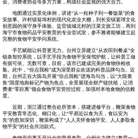
会、消费者协会等多方力量，构成社会监视的强大合力。
地图通过实景化体例，讲述“从一粒种子到一餐饭菜”的食
安故事。许村镇翁埠村的现代化农业大棚，到长安镇宴球文化
创意园的保守身手体验、盐官镇城北村的汪菜文旅工坊，再到
海宁市食物药品平安教育的专业尝试室，参不雅者能够建立起
完整的食物平安学问系统。
手艺赋能让科普更无力。台州立异建立“从农田到餐桌”全
链条智控系统，以手艺手段为食物平安保驾护航，让科普工做
有据可依、无数可查，目前，该市已建成完美的食物快检收
集。此中，“你点我检”成为深受群众欢送的科普品牌勾当。近
期，台州正在大陈岛开展“你点我检”进海岛勾当，以“大陈黄
鱼”国度地舆标记产物为焦点，全景展现全财产链扶植，让消
费者“零距离”领会食物平安管控过程，加强对本地食物的信赖
度。
近期，浙江通过整合处所资本，搭建进修平台，鞭策食物
平安教育常态化、糊口化，让“平易近以食为天，食以安为
先”的愈加深切，鞭策构成了“人人关怀食物平安、人人参取食
物平安”的社会共治款式。
食物平安离不开社会的普遍参取。台州出力建立“教育一