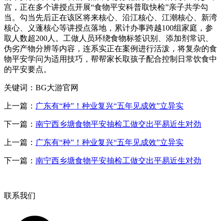
宫，正在多个讲授点开展“食物平安科普取快检”亲子共学勾
当。勾当先后正在该区将来核心、沿江核心、江潮核心、新湾
核心、义蓬核心等讲授点落地，累计办事跨越100组家庭，参
取人数超200人。工做人员环绕食物标签识别、添加剂常识、
伪劣产物分辨等内容，连系实正在案例进行活泼，将复杂的食
物平安学问为适用技巧，帮帮家长取孩子配合控制日常饮食中
的平安要点。
关键词：BG大游官网
上一篇：
广东有“种”！种业复兴“五年见成效”立异实
下一篇：
南宁西乡塘食物平安抽检工做交出平易近生对劲
上一篇：
广东有“种”！种业复兴“五年见成效”立异实
下一篇：
南宁西乡塘食物平安抽检工做交出平易近生对劲
联系我们