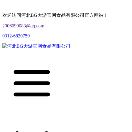
欢迎访问河北BG大游官网食品有限公司官方网站！
2906099083@qq.com
0312-6820759