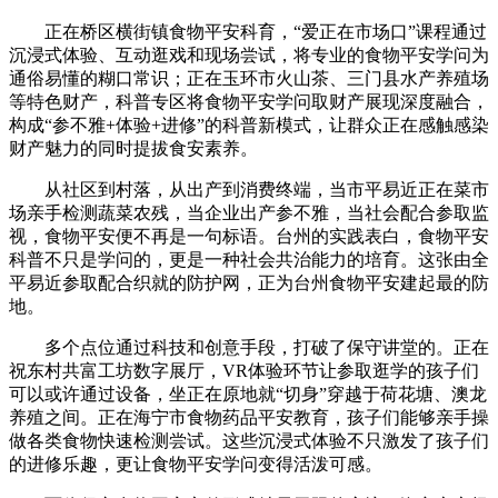
正在桥区横街镇食物平安科育，“爱正在市场口”课程通过
沉浸式体验、互动逛戏和现场尝试，将专业的食物平安学问为
通俗易懂的糊口常识；正在玉环市火山茶、三门县水产养殖场
等特色财产，科普专区将食物平安学问取财产展现深度融合，
构成“参不雅+体验+进修”的科普新模式，让群众正在感触感染
财产魅力的同时提拔食安素养。
从社区到村落，从出产到消费终端，当市平易近正在菜市
场亲手检测蔬菜农残，当企业出产参不雅，当社会配合参取监
视，食物平安便不再是一句标语。台州的实践表白，食物平安
科普不只是学问的，更是一种社会共治能力的培育。这张由全
平易近参取配合织就的防护网，正为台州食物平安建起最的防
地。
多个点位通过科技和创意手段，打破了保守讲堂的。正在
祝东村共富工坊数字展厅，VR体验环节让参取逛学的孩子们
可以或许通过设备，坐正在原地就“切身”穿越于荷花塘、澳龙
养殖之间。正在海宁市食物药品平安教育，孩子们能够亲手操
做各类食物快速检测尝试。这些沉浸式体验不只激发了孩子们
的进修乐趣，更让食物平安学问变得活泼可感。