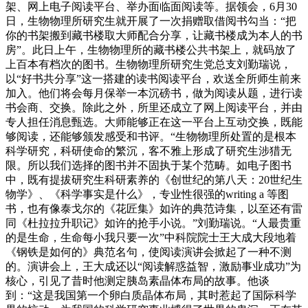
架、网上电子阅读平台、举办面临面阅读等。据领会，6月30
日，生物物理所研究生就开展了一次捐赠取借阅书勾当：“把
你的书架搬到藏书楼取大师配合分享，让藏书楼成为本人的书
房”。此日上午，生物物理所的藏书楼公共书架上，就码放了
上百本有档次的图书。生物物理所研究生党总支刘勤瑞说，
以“好书共分享”这一搭建的读书阅读平台，欢送全所师生前来
加入。他们将会每月保举一本沉磅书，做为阅读从题，进行读
书会商、交换。除此之外，所里还成立了网上阅读平台，并由
专人担任消息甄选。大师能够正在这一平台上互动交换，既能
够阅读，还能够颁发感受和书评。“生物物理所处置的是根本
科学研究，科研使命的繁沉，客不雅上形成了研究生涉猎无
限。所以我们选择的图书并不固执于某个范畴。如电子图书
中，既有提拔研究生科研素养的《创世纪的第八天：20世纪生
物学》、《科学事实是什么》，专业性很强的writing a 等图
书，也有像泰戈尔的《花匠集》如许的典范诗集，以至还有雷
同《杜拉拉升职记》如许的抢手小说。”刘勤瑞说。“人最贵重
的是生命，生命每小我只要一次”中科院院士王大成大段地着
《钢铁是如何的》典范名句，使阅读演讲会掀起了一种不测
的。演讲会上，王大成还以“阅读解惑益智，激励事业成功”为
核心，引见了昔时他测定胰岛素晶体布局的故事。他谈
到：“这是我国第一个卵白质晶体布局，其时惹起了国际科学