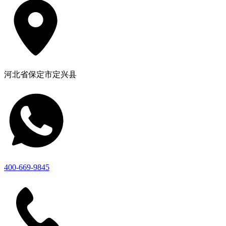
河北省保定市定兴县
400-669-9845