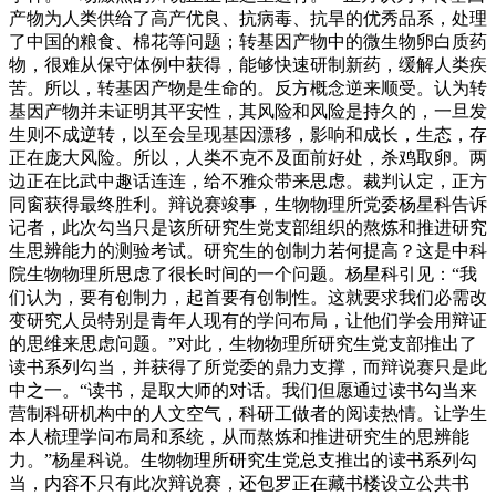
产物为人类供给了高产优良、抗病毒、抗旱的优秀品系，处理
了中国的粮食、棉花等问题；转基因产物中的微生物卵白质药
物，很难从保守体例中获得，能够快速研制新药，缓解人类疾
苦。所以，转基因产物是生命的。反方概念逆来顺受。认为转
基因产物并未证明其平安性，其风险和风险是持久的，一旦发
生则不成逆转，以至会呈现基因漂移，影响和成长，生态，存
正在庞大风险。所以，人类不克不及面前好处，杀鸡取卵。两
边正在比武中趣话连连，给不雅众带来思虑。裁判认定，正方
同窗获得最终胜利。辩说赛竣事，生物物理所党委杨星科告诉
记者，此次勾当只是该所研究生党支部组织的熬炼和推进研究
生思辨能力的测验考试。研究生的创制力若何提高？这是中科
院生物物理所思虑了很长时间的一个问题。杨星科引见：“我
们认为，要有创制力，起首要有创制性。这就要求我们必需改
变研究人员特别是青年人现有的学问布局，让他们学会用辩证
的思维来思虑问题。”对此，生物物理所研究生党支部推出了
读书系列勾当，并获得了所党委的鼎力支撑，而辩说赛只是此
中之一。“读书，是取大师的对话。我们但愿通过读书勾当来
营制科研机构中的人文空气，科研工做者的阅读热情。让学生
本人梳理学问布局和系统，从而熬炼和推进研究生的思辨能
力。”杨星科说。生物物理所研究生党总支推出的读书系列勾
当，内容不只有此次辩说赛，还包罗正在藏书楼设立公共书