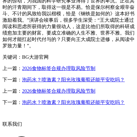
界的惊动，为我国的科学研究事业博得了世界的卑沉。正在其
时的汗青期间下，取得这一很是不易。恰是保尔柯察金艰辛奋
斗、不计的风致给我以楷模，恰是《钢铁是如何的》这本好书
激励着我。”演讲会竣事后，很多学生深受：“王大成院士通过
阅读和思虑所获得的力量很动人，这是比他们所取得的科研成
绩愈加主要的财富。要成立准确的人生不雅、世界不雅。我们
如何才能扛起时代付与的？只要向王大成院士进修，从阅读中
罗致力量！”。
关键词：BG大游官网
上一篇：
2026食物标签合规办理取风险节制
下一篇：
泡药水？喷激素？阳光玫瑰葡萄还能平安吃吗？
上一篇：
2026食物标签合规办理取风险节制
下一篇：
泡药水？喷激素？阳光玫瑰葡萄还能平安吃吗？
联系我们