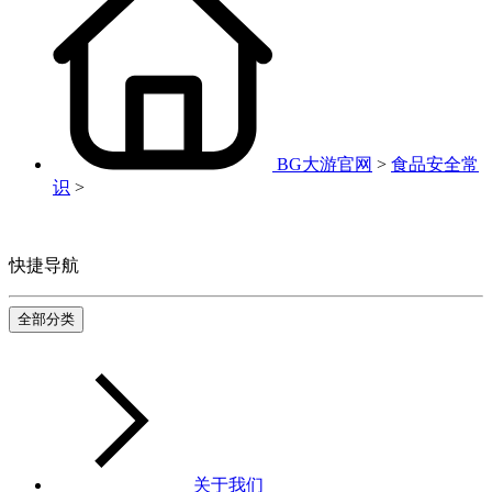
BG大游官网
>
食品安全常
识
>
快捷导航
全部分类
关于我们