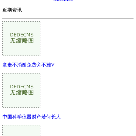
近期资讯
拿走不消谢免费旁不雅V
中国科学仪器财产若何长大