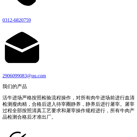
0312-6820759
2906099083@qq.com
我们的产品
活牛进场严格按照检验流程操作，对所有肉牛进场前进行血清
检测瘦肉精，合格后进入待宰圈静养，静养后进行屠宰。屠宰
过程全部按照清真工艺要求和屠宰操作规程进行，所有牛肉产
品检测合格后才准出厂。