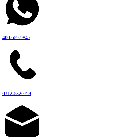
400-669-9845
0312-6820759