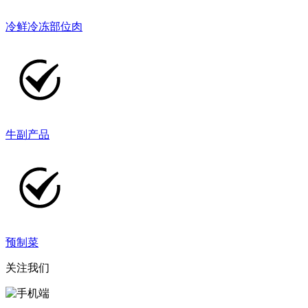
冷鲜冷冻部位肉
牛副产品
预制菜
关注我们