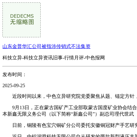
山东金普华汇公司被指涉传销式不法集资
科技立异-科技立异资讯旧事-行情月评-中色报网
发布时间：
2025-09-25
近段时间以来，中色立异研究院党委聚焦从题、锚定方针，以
9月13日，正在蒙古国矿产工业部取蒙古国度矿业协会结合举办的“M
本新鑫无限义务公司（以下简称“新鑫公司”）副总司理代世武
日前，铜陵有色宝穴铜矿分公司委托安徽铜冠财产手艺研究
近日，中铝润滑科技无限公司自从研发的两款新型液压支架