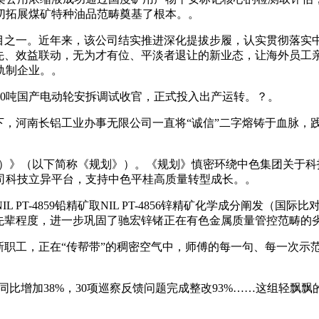
切拓展煤矿特种油品范畴奠基了根本。。
之一。近年来，该公司结实推进深化提拔步履，认实贯彻落实
为先、效益联动，无为才有位、平淡者退让的新业态，让海外员工
项轨制企业。。
0吨国产电动轮安拆调试收官，正式投入出产运转。？。
河南长铝工业办事无限公司一直将“诚信”二字熔铸于血脉，践
9年）》（以下简称《规划》）。《规划》慎密环绕中色集团关于
司科技立异平台，支持中色平桂高质量转型成长。。
-4859铅精矿取NIL PT-4856锌精矿化学成分阐发（国
先辈程度，进一步巩固了驰宏锌锗正在有色金属质量管控范畴的
职工，正在“传帮带”的稠密空气中，师傅的每一句、每一次示
比增加38%，30项巡察反馈问题完成整改93%……这组轻飘