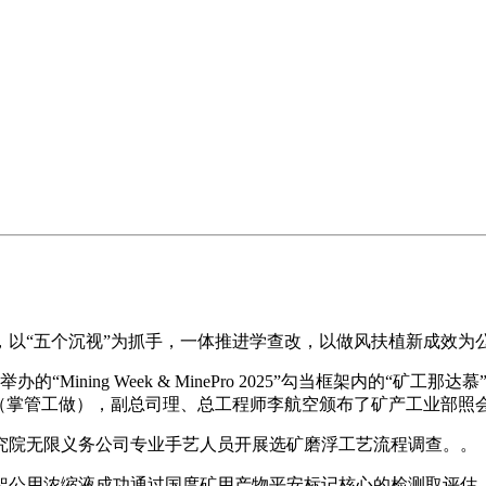
“五个沉视”为抓手，一体推进学查改，以做风扶植新成效为
ining Week & MinePro 2025”勾当框架内的“矿
（掌管工做），副总司理、总工程师李航空颁布了矿产工业部照
院无限义务公司专业手艺人员开展选矿磨浮工艺流程调查。。
公用浓缩液成功通过国度矿用产物平安标记核心的检测取评估，