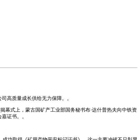
公司高质量成长供给无力保障。。
工那达慕”揭幕式上，蒙古国矿产工业部国务秘书布·达什普热夫向中铁资
会嘉证书。。
成功取得《矿用产物平安标记证书》。这一主要冲破不只彰显