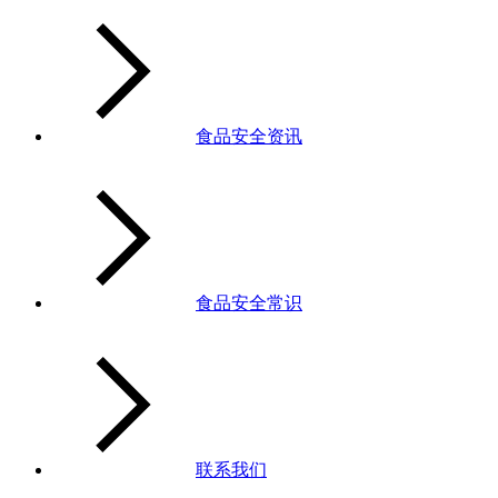
食品安全资讯
食品安全常识
联系我们