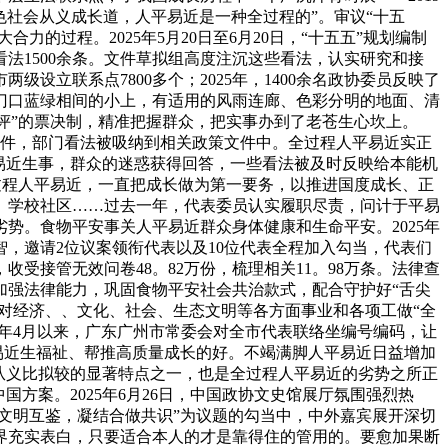
色社会从义成长道，人平易近是一种全过程的”。审议“十五
的过程。2025年5月20日至6月20日，“十五五”规划编制
看法1500余条。文件草拟组高度注沉这些看法，认实研究和接
设立联系点7800多个；2025年，1400余名政协委员反映了
门口蓝绿相间的小上，有适用的风雨连廊、色彩分明的地面、清
、评”的票决制，精准把握群众，把实事办到了老苍生心坎上。
000多件，部门看法被吸纳到相关政策文件中。全过程人平易近实正
易近生事，群众的迷惑获得回答，一些看法被及时反映给本能机
全过程人平易近，一直把成长做为第一要务，以推进国度成长、正
、学校社区……过去一年，代表委员认实履职尽责，问计于平易
势。食物平安事关人平易近群众身体健康和生命平安。2025年
，邀请2位议案领衔代表以及10位代表全程加入勾当，代表们
接管无效问卷48。82万份，梳理相关11。98万条。法律查
加强法律能力，巩固食物平安社会共治款式，配合守护好“舌尖
对经济、、文化、社会、生态文明等各方面事业和各项工做“全
3年4月以来，广东广州市常委会对全市代表联络坐编号编码，让
易近生福祉、帮推高质量成长的好。不竭满脚人平易近日益增加
从义比拟较的显著特点之一，也是全过程人平易近的劣势之所正
方案。2025年6月26日，中国政协文史馆展厅氛围强烈热
化文明互鉴，凝结合做共识”为议题的勾当中，中外嘉宾展开深切
界充实表白，只要适合本人的才是靠得住的管用的。要愈加果断