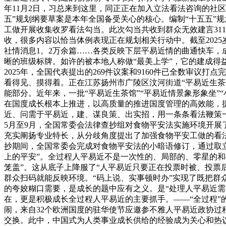
年11月2日，习总来到这里，同正正在加入立法看法咨询的社
五”规划纲要草案是本年全国备受关心的核心。编制“十五五”规划
工做开展收集收罗看法勾当。此次勾当共收到群众无效建言311
收，很多内容以恰当体例表现正在规划相关行动中。截至2025岁
社情消息1。2万余篇……各类反映下层平易近情的曲通快车
晰的班级标牌。如许的被本地人称做“最美上学”，它的建成得
2025年，全国代表提出的269件议案和9160件已全数审议
看得见、摸得着。正在江苏扬州市广陵区汶河街道“平易近生
能部分。近年来，一批“平易近生茶馆”“平易近情景象形象坐
在国度成长根本上推进，以高质量的推进国度管理的高效能，
近、问需于平易近，建、谋良策、出实招，用一条条看法鞭策一
5月至9月，全国常委会法律查抄组对食物平安法实施环境开展
充实阐扬专业特长，从分歧角度提出了加强食物平安工做的看法
抄期间，全国常委会完成对食物平安法的小暗语修订，通过取
上的平安”。全过程人平易近不是一次性的、局部的、零星的和
笼盖”。这从底子上降服了“人平易近只要正在投票时被、投票
群众扫码就能反映环境。“码上说、实事顿时办”实现了既把群
的夸姣糊口需要，是成长的题中应有之义。是“处理人平易近
在，更是积极成长全过程人平易近的主要抓手。——“全过程”的
闹，来自32个欧洲国度的驻华使节应邀参不雅人平易近政协过
交换。此中，中国式为人类事业成长供给的经验成为关心和热