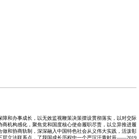
障和办事成长，以无效监视鞭策决策摆设贯彻落实，以对交际
协商机构感化，聚焦党和国度核心使命履职尽责，以立异推进履
合做和协商轨制，深深融入中国特色社会从义伟大实践，活泼彰
层立法联系点，了我国成长历程中一个严沉汗青时辰——2019