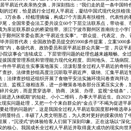
区居平易近代表亲热交换，并深刻指出：“我们走的是一条中国特
的过程，恰是践行全过程人平易近，凝结中国式现代化扶植强大合力
。3万余条，经梳理摘编，构成27个方面具有扶植性、代表性的
尾，全国常委会法工委共设立60个下层立法联系点，带动省、市两级
，成为亲近联系群众的桥梁纽带。浙江宁波市鄞州区首南街士小学
益于鄞州区常委会票决“平易近生实事”。“群众提、代表定、办
打点完毕并回答代表；全国政协委员提交的5900多件提案，立案5
茶馆”内，各级代表、政协委员和居平易近群众共聚一堂，共议平
”“小院议事会”连续成立，下层管理问题的处理也越来越顺畅。
提拔国度管理系统和管理能力现代化程度。田间地头、工场病院
件件平易近生实事落地落实，活泼彰显全过程人平易近的奇特劣
了查抄。法律查抄组高度注沉听取平易近声、吸纳、汇集平易近智
；法律查抄组还组织开展了食物平安法实施环境问卷查询拜访，收受
立法、监视工做相连系，进一步鞭策各地各部分压紧压实义务，
碎片化的，而是贯穿选举、协商、决策、办理、监视“全链条”，
后就进入休眠期”的短处。小小二维码，办事大平易近生。自202
众现实问题处理，又把一个个来自群众的“金点子”不竭为促进平
需要处理的问题的”，这是我国全过程人平易近取国度那种唯选举
明显特点，丰硕了人类文明形态，为人类对更好的摸索供给了中国
程展，“沉浸式”的体验给客人们留下深刻印象。正在这场以“深
议的核心。我国成长全过程人平易近并取得庞大成功的现实向世