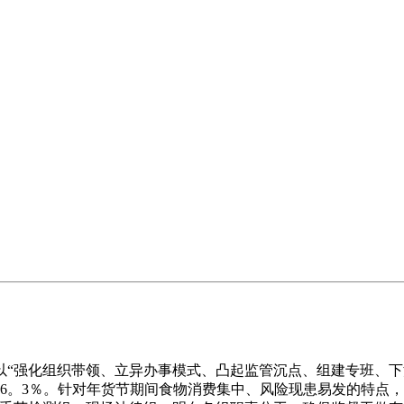
以“强化组织带领、立异办事模式、凸起监管沉点、组建专班、
96。3％。针对年货节期间食物消费集中、风险现患易发的特点