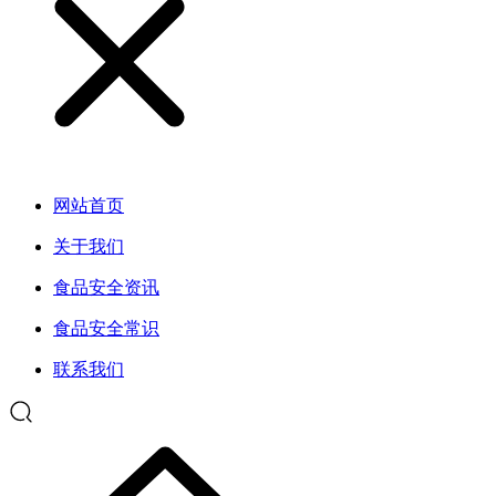
网站首页
关于我们
食品安全资讯
食品安全常识
联系我们