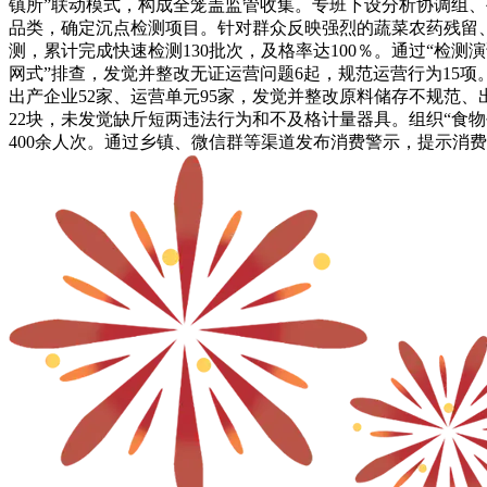
镇所”联动模式，构成全笼盖监管收集。专班下设分析协调组
品类，确定沉点检测项目。针对群众反映强烈的蔬菜农药残留
测，累计完成快速检测130批次，及格率达100％。通过“检
网式”排查，发觉并整改无证运营问题6起，规范运营行为15
出产企业52家、运营单元95家，发觉并整改原料储存不规范、
22块，未发觉缺斤短两违法行为和不及格计量器具。组织“食
400余人次。通过乡镇、微信群等渠道发布消费警示，提示消