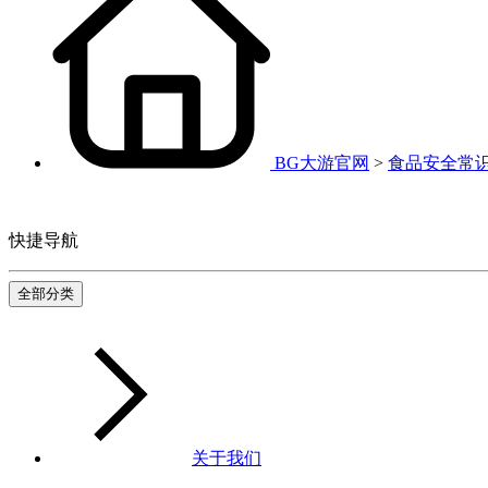
BG大游官网
>
食品安全常
快捷导航
全部分类
关于我们