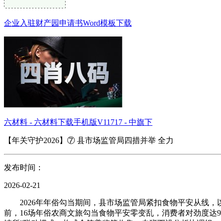
企业入驻财产园申请书Word模板下载
六材料 - 六材料下载手机版V11717 - 中旗下
【年关守护2026】⑦ 县市场监管局四措并举 全力
发布时间：
2026-02-21
2026年年俗勾当期间，县市场监管局紧扣食物平安从线，
前，16场年俗农商文旅勾当食物平安零变乱，消费者对劲度达