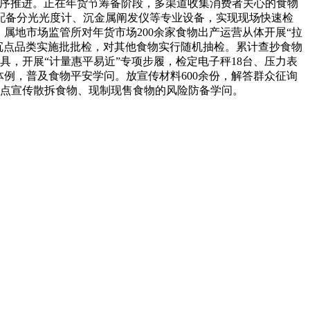
有序推进。正在年货节筹备阶段，多渠道收集消费者关心的食物
配备分光光度计、沉金属阐发仪等专业设备，实现现场快速检
。属地市场监管所对年货市场200余家食物出产运营从体开展“拉
等沉点品类实施批批检，对其他食物实行随机抽检。累计查抄食物
具，开展“计量惠平易近”专项步履，检定电子秤18台、压力表
体例，普及食物平安学问。放宣传材料600余份，解答群众征询
沉点宣传散拆食物、现制现售食物的风险防备学问。