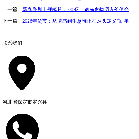
上一篇：
新春系列｜规模超 2100 亿！速冻食物迈入价值合
下一篇：
2026年货节：从情感到生意谁正在从头定义“新年
联系我们
河北省保定市定兴县