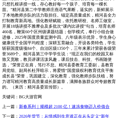
只想扎根讲授一线，存心教好每一个孩子、培育每一棵长
苗。”精河县第二中学教师庄燕语气果断，逼实的，新鲜展示
了本地教师步队的活力取担任。锚定高质量成长，精河县全力
打制教育新高地。强化教研赋能，依托教研校、名师工做室，
开展18场讲授不雅摩会及多批次“课内比讲授”勾当，培育名师
460名，鞭策60个区州级课题结题；创学模式，奉行小组合做
进修，2025年国度质量监测中四、八年级表示优异，学生身心
健康优于全国平均程度；深耕五育融合，开设各类特色，学生
斩获国度级项84个、自治区级1350个，三年来累计荣获各级荣
誉3689个。精河县第三中学学生说：“现正在我们的校园又标
致又宽敞，教员讲课活泼风趣，课后技击、科技、书画随便
选，”荣誉正在肩，笃行不怠。精河县委教育工委副，县教育
局党组、副局长杜萍暗示，将爱惜“国度级权利教育优良平衡
成长县”荣誉，巩固建立，深化教育，强化教师步队扶植，努
力谱写精河教育高质量成长新篇章，满脚各族群众对夸姣教育
的。（来历：精河县委宣传部）。
关键词：BG大游官网
上一篇：
新春系列｜规模超 2100 亿！速冻食物迈入价值合
下一篇：
2026年货节：从情感到生意谁正在从头定义“新年