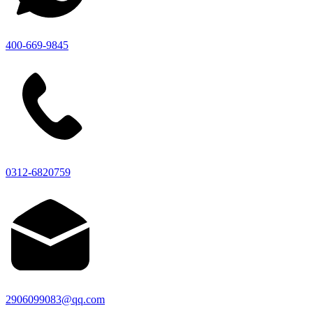
400-669-9845
0312-6820759
2906099083@qq.com