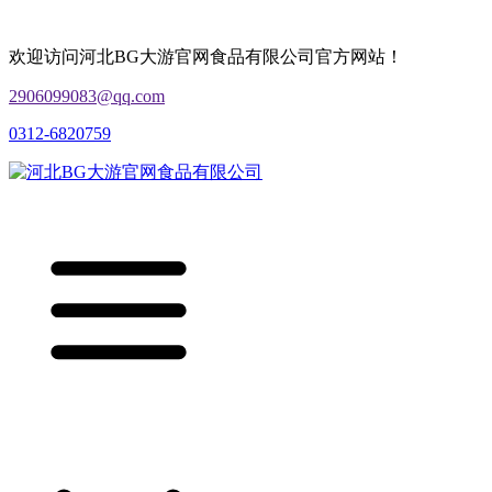
欢迎访问河北BG大游官网食品有限公司官方网站！
2906099083@qq.com
0312-6820759