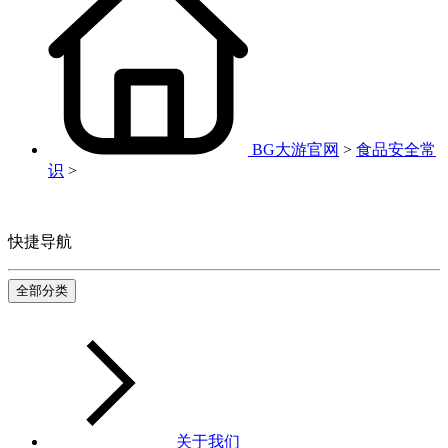
BG大游官网
>
食品安全常
识
>
快捷导航
全部分类
关于我们