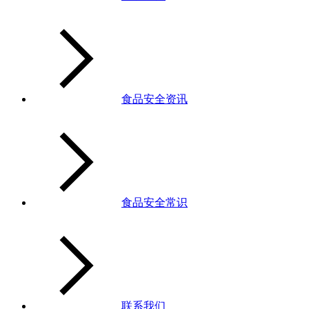
食品安全资讯
食品安全常识
联系我们