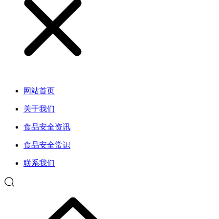
网站首页
关于我们
食品安全资讯
食品安全常识
联系我们