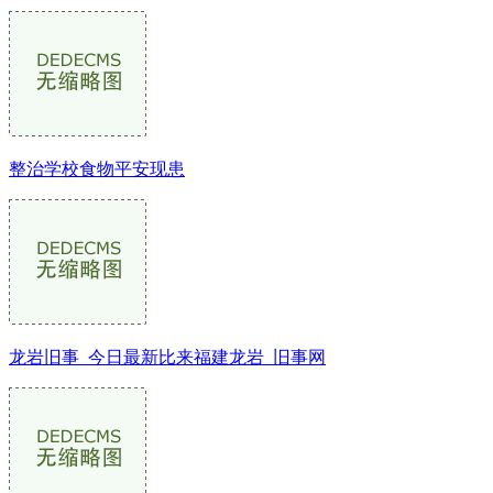
整治学校食物平安现患
龙岩旧事_今日最新比来福建龙岩_旧事网