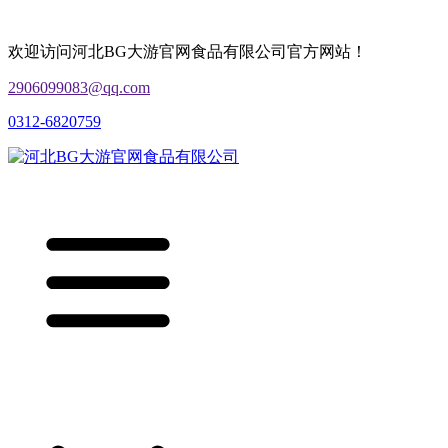
欢迎访问河北BG大游官网食品有限公司官方网站！
2906099083@qq.com
0312-6820759