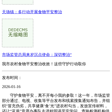
天场镇：多行动开展食物平安整治
市场监管总局来岁沉点使命：深切整治“
我市农村食物平安整治收效！这些守护行动取你
发布时间：
2026-01-16
守护食物平安，离不开每小我的参取！这一年，市场监管
部分通过、电视、收集等平台发布和线索搜集通知布告，并组
织“冒充伪劣，共享健康‘食’光”进农村勾当，发放宣传材料，
还让“蓝盾”意愿办事队走进校园讲平安学问，查验检测机构供