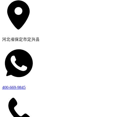
河北省保定市定兴县
400-669-9845