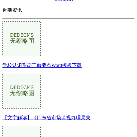
近期资讯
学校认识形态工做要点Word模板下载
【文字解读】《广东省市场监视办理局关