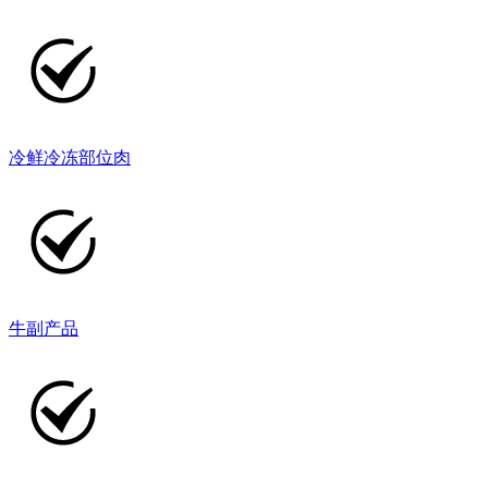
冷鲜冷冻部位肉
牛副产品