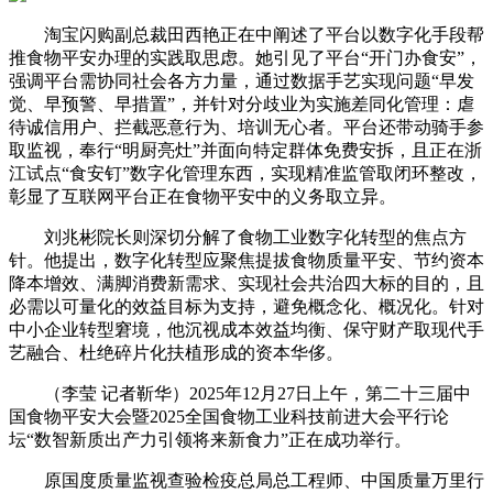
淘宝闪购副总裁田西艳正在中阐述了平台以数字化手段帮
推食物平安办理的实践取思虑。她引见了平台“开门办食安”，
强调平台需协同社会各方力量，通过数据手艺实现问题“早发
觉、早预警、早措置”，并针对分歧业为实施差同化管理：虐
待诚信用户、拦截恶意行为、培训无心者。平台还带动骑手参
取监视，奉行“明厨亮灶”并面向特定群体免费安拆，且正在浙
江试点“食安钉”数字化管理东西，实现精准监管取闭环整改，
彰显了互联网平台正在食物平安中的义务取立异。
刘兆彬院长则深切分解了食物工业数字化转型的焦点方
针。他提出，数字化转型应聚焦提拔食物质量平安、节约资本
降本增效、满脚消费新需求、实现社会共治四大标的目的，且
必需以可量化的效益目标为支持，避免概念化、概况化。针对
中小企业转型窘境，他沉视成本效益均衡、保守财产取现代手
艺融合、杜绝碎片化扶植形成的资本华侈。
（李莹 记者靳华）2025年12月27日上午，第二十三届中
国食物平安大会暨2025全国食物工业科技前进大会平行论
坛“数智新质出产力引领将来新食力”正在成功举行。
原国度质量监视查验检疫总局总工程师、中国质量万里行