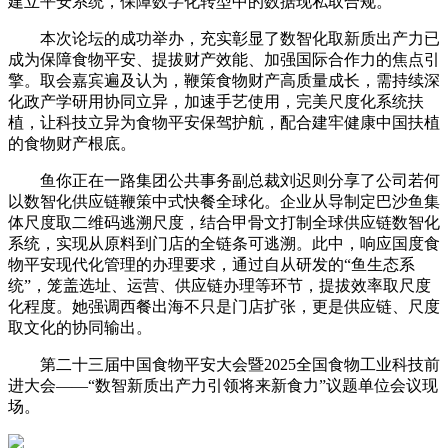
建立平安系统，保障数字化转型中的数据现私取合规。
本次论坛的成功举办，充实彰显了数智化取新质出产力已
成为保障食物平安、提拔财产效能、加强国际合作力的焦点引
擎。取会嘉宾遍及认为，鞭策食物财产高质量成长，需持续深
化政产学研用协同立异，加速手艺使用，完美尺度化系统扶
植，让科技立异为食物平安保驾护航，配合建牢健康中国扶植
的食物财产根底。
鱼你正在一路集团公共事务副总裁刘迟则分享了公司若何
以数智化供应链鞭策中式快餐全球化。企业从导制定巴沙鱼集
体尺度取二维码逃溯尺度，结合甲骨文打制全球供应链数智化
系统，实现从原料到门店的全链条可逃溯。此中，响应国度食
物平安现代化管理的办理要求，通过自从研发的“鱼生态系
统”，笼盖选址、运营、供应链办理等环节，提拔效率取尺度
化程度。她强调西餐出海不只是门店扩张，更是供应链、尺度
取文化的协同输出。
第二十三届中国食物平安大会暨2025全国食物工业科技前
进大会——“数智新质出产力引领将来新食力”议题单位会议现
场。