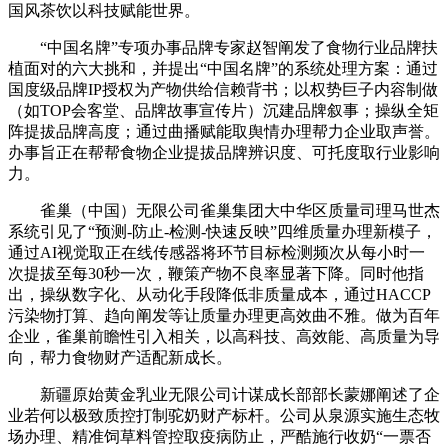
国风茶饮以科技赋能世界。
“中国名牌”专项办事品牌专家赵智阐发了食物行业品牌扶
植面对的六大挑和，并提出“中国名牌”的系统处理方案：通过
国度级品牌IP授权为产物供给信赖背书；以权势巨子内容制做
（如TOP会客堂、品牌故事宣传片）沉建品牌叙事；操纵全矩
阵提拔品牌高度；通过曲播赋能取舆情办理帮力企业取声誉。
办事旨正在帮帮食物企业提拔品牌辨识度、可托度取行业影响
力。
雀巢（中国）无限公司雀巢集团大中华区质量司理马世杰
系统引见了“预测-防止-检测-快速反映”四维质量办理新模子，
通过AI视觉取正在线传感器将环节目标检测频次从每小时一
次提拔至每30秒一次，鞭策产物不良率显著下降。同时他指
出，操纵数字化、从动化手段降低非质量成本，通过HACCP
污染物打算、趋向阐发等让质量办理更高效曲不雅。做为百年
企业，雀巢前瞻性引入相关，以高科技、高效能、高质量为导
向，帮力食物财产适配新成长。
新疆原始黄金乳业无限公司计谋成长部部长蒙娜阐述了企
业若何以极致质控打制驼奶财产标杆。公司从泉源实施生态牧
场办理、精准饲草料管控取疫病防止，严酷施行收奶“一票否