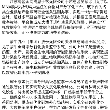
江苏海盟金网消息手艺无限公司手艺总监吴颜冰引见了以
MA国际标识代码为焦点的食物财产数字化平台。该平台为各
类企业供给产物赋码取全链条逃溯办事，实现“一物一码”贯通
全球。通过多码融合手艺对接现有系统，并根据国度尺度生成
数字标签。平台集成AI大模子进行质量风险预警，并建立“可
托数据空间”推进财产数据合规畅通取价值挖掘，旨正在提拔
监管效率、企业决策能力取消费者信赖。
蒙牛乳业（集团）股份无限公司关系副总司理王猛沉点引
见了蒙牛全链条数智化质量监管系统。公司上线了笼盖研发、
奶源、出产、发卖全生命周期的智能质量办理系统，实现数据
及时采集取流程贯通。通过物联网牧场奶牛健康，扶植灯塔工
场提拔出产效率，成立分钟级逃溯系统，确保产物从牧场到餐
桌全程可溯。蒙牛积极鞭策行业数据互联取尺度共建，努力于
以数智化建牢乳业平安防地。
霸王茶姬公共事务部高级总监李一凡引见了霸王茶姬若何
通过数智化手艺实现茶饮尺度化取全球化。公司自从研发从动
化设备，将出餐效率提拔至8秒/杯，口感误差率低于千分之
二，确保全球7000多店质量同一。通过物联网取AI手艺，从
茶园监测、供应链优化到海外市场结构，实现全链智能化办
理。大数据阐发用户偏好，帮力产物研发取个性化保举，鞭策